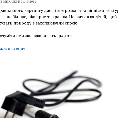
В МИХАИЛ В 04.10.2024
равильного картингу дає дітям розваги та цінні життєві у
 — це більше, ніж просто іграшка. Це шлях для дітей, щоб
увати природу в захоплюючий спосіб.
озуміти не лише важливість цього в...
Топ
жить чтение
дитячих
картингів
у
Києві
2024:
де
знайти
найкращі
траси
для
дітей