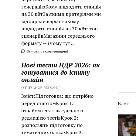
генераціюКому підходить станція
на 30 кВтЗа якими критеріями ми
відбирали варіантиКому
підходить станція на 30 кВт: топ
сценаріївМагазини середнього
формату — і чому тут ...
Оставить комментарий
Нові тести ПДР 2026: як
готуватися до іспиту
онлайн
ОТ ИВАНОВ МИХАИЛ
Зміст:Підготовка: що потрібно
перед стартомКрок 1:
Блог
ознайомтеся з актуальною
gboa
редакцією тестівКрок 2:
розподіліть підготовку по
тематичних блокахКрок 3: