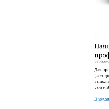
Паял
про
ОТ ИВАНО
Для пр
факторы
выполня
сайте ht
Продол