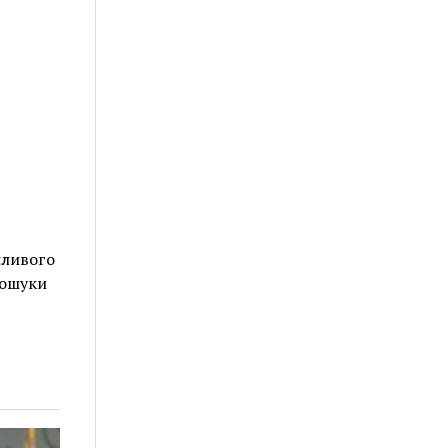
шливого
пошуки