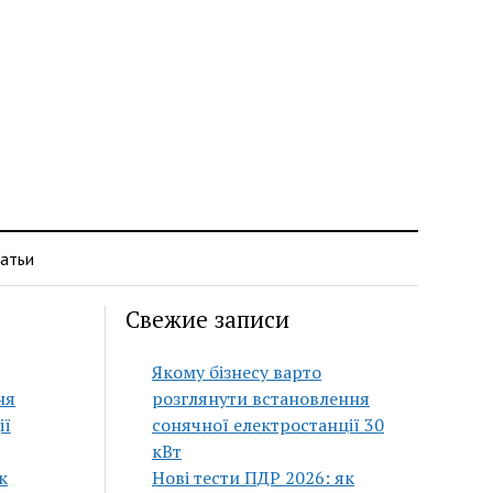
атьи
Свежие записи
Якому бізнесу варто
ня
розглянути встановлення
ії
сонячної електростанції 30
кВт
к
Нові тести ПДР 2026: як