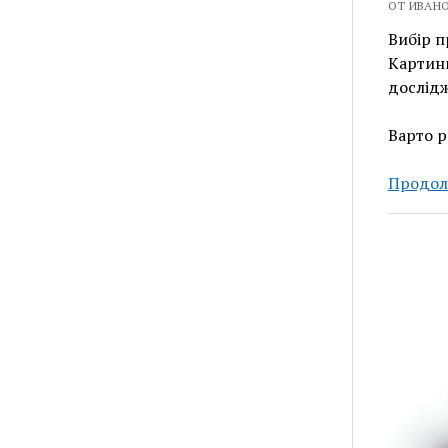
ОТ ИВАНО
Вибір п
Картинг
дослідж
Варто р
Продол