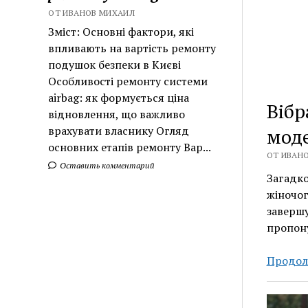
ОТ ИВАНОВ МИХАИЛ
Зміст: Основні фактори, які
впливають на вартість ремонту
подушок безпеки в Києві
Особливості ремонту системи
airbag: як формується ціна
Вібр
відновлення, що важливо
врахувати власнику Огляд
моде
основних етапів ремонту Вар...
ОТ ИВАНО
Оставить комментарий
Загадк
жіночог
завершу
пропону
Продол