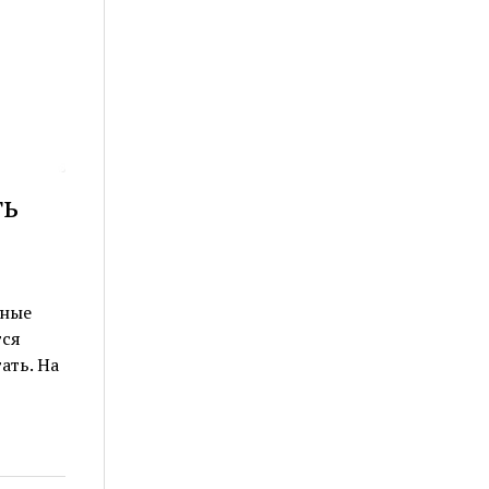
ть
зные
тся
ать. На