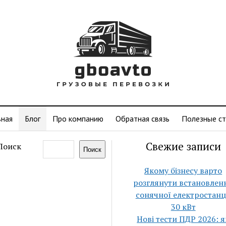
вная
Блог
Про компанию
Обратная связь
Полезные ст
Свежие записи
Поиск
Поиск
Якому бізнесу варто
розглянути встановлен
сонячної електростанц
30 кВт
Нові тести ПДР 2026: я