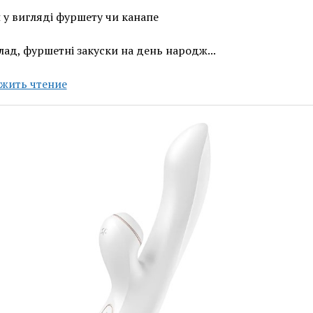
 у вигляді фуршету чи канапе
ад, фуршетні закуски на день народж...
Які
жить чтение
страви
входять
до
кейтерингу?