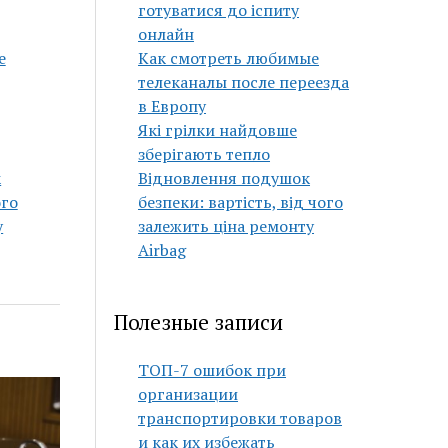
готуватися до іспиту
онлайн
е
Как смотреть любимые
телеканалы после переезда
в Европу
Які грілки найдовше
зберігають тепло
к
Відновлення подушок
ого
безпеки: вартість, від чого
у
залежить ціна ремонту
Airbag
Полезные записи
ТОП-7 ошибок при
организации
транспортировки товаров
и как их избежать