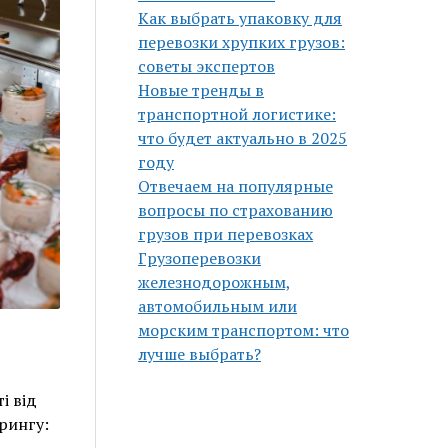
Как выбрать упаковку для
перевозки хрупких грузов:
советы экспертов
Новые тренды в
транспортной логистике:
что будет актуально в 2025
году
Отвечаем на популярные
вопросы по страхованию
грузов при перевозках
Грузоперевозки
железнодорожным,
автомобильным или
морским транспортом: что
лучше выбрать?
і від
рингу: