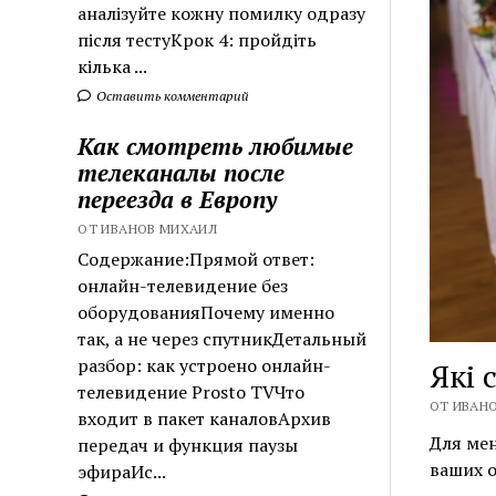
аналізуйте кожну помилку одразу
після тестуКрок 4: пройдіть
кілька ...
Оставить комментарий
Как смотреть любимые
телеканалы после
переезда в Европу
ОТ ИВАНОВ МИХАИЛ
Содержание:Прямой ответ:
онлайн-телевидение без
оборудованияПочему именно
так, а не через спутникДетальный
разбор: как устроено онлайн-
Які 
телевидение Prosto TVЧто
ОТ ИВАНО
входит в пакет каналовАрхив
Для мен
передач и функция паузы
ваших о
эфираИс...