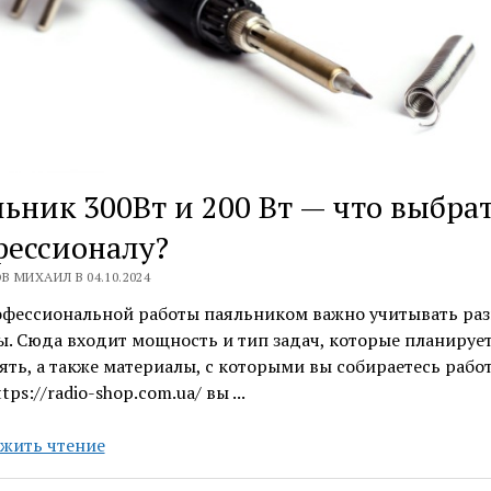
ьник 300Вт и 200 Вт — что выбра
фессионалу?
В МИХАИЛ В 04.10.2024
офессиональной работы паяльником важно учитывать ра
. Сюда входит мощность и тип задач, которые планируе
ть, а также материалы, с которыми вы собираетесь работ
tps://radio-shop.com.ua/ вы ...
Паяльник
жить чтение
300Вт