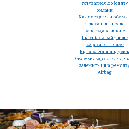
готуватися до іспиту
онлайн
Как смотреть любимы
телеканалы после
переезда в Европу
Які грілки найдовше
зберігають тепло
Відновлення подушо
безпеки: вартість, від ч
залежить ціна ремонт
Airbag
vto.com.ua