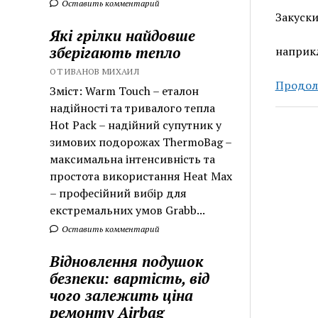
Оставить комментарий
Закуски
Які грілки найдовше
зберігають тепло
наприкл
ОТ ИВАНОВ МИХАИЛ
Продол
Зміст: Warm Touch – еталон
надійності та тривалого тепла
Hot Pack – надійний супутник у
зимових подорожах ThermoBag –
максимальна інтенсивність та
простота використання Heat Max
– професійний вибір для
екстремальних умов Grabb...
Оставить комментарий
Відновлення подушок
безпеки: вартість, від
чого залежить ціна
ремонту Airbag