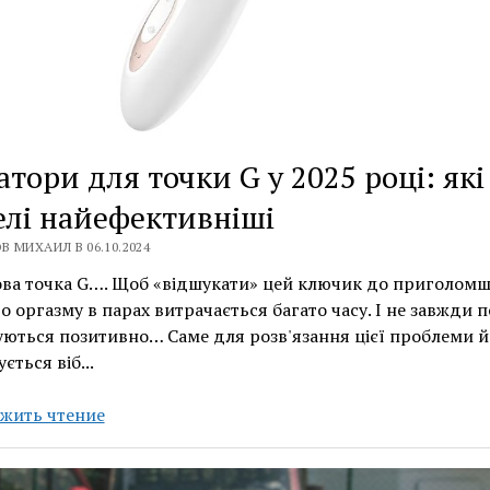
атори для точки G у 2025 році: які
лі найефективніші
В МИХАИЛ В 06.10.2024
ова точка G…. Щоб «відшукати» цей ключик до приголом
о оргазму в парах витрачається багато часу. І не завжди 
ються позитивно… Саме для розв'язання цієї проблеми й
ється віб...
Вібратори
жить чтение
для
точки