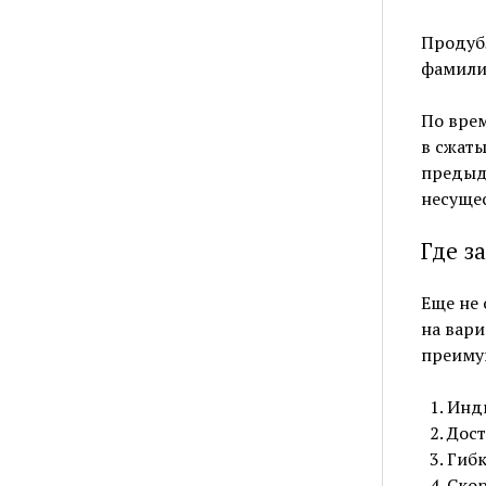
Продубл
фамили
По врем
в сжаты
предыду
несуще
Где з
Еще не 
на вари
преиму
Инди
Дост
Гибк
Скор