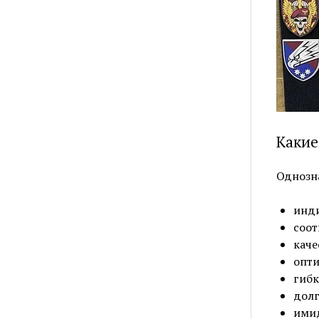
Какие
Однозна
инди
соот
каче
опти
гибк
долг
имид