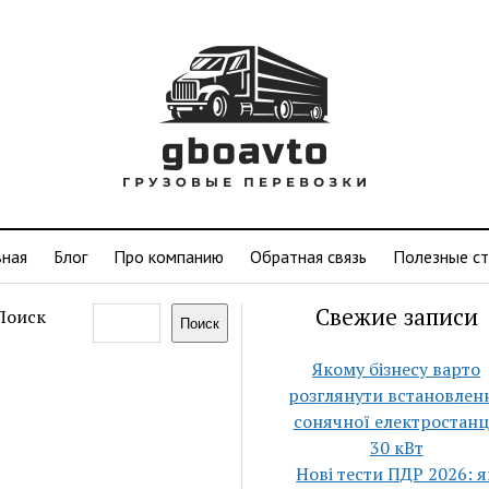
вная
Блог
Про компанию
Обратная связь
Полезные ст
Свежие записи
Поиск
Поиск
Якому бізнесу варто
розглянути встановлен
сонячної електростанц
30 кВт
Нові тести ПДР 2026: я