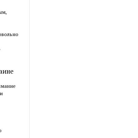
ым,
довольно
о
раине
имание
ми
ю