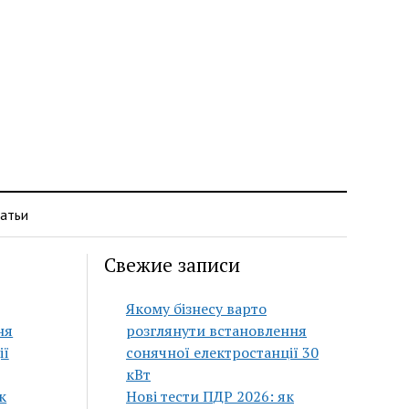
атьи
Свежие записи
Якому бізнесу варто
ня
розглянути встановлення
ії
сонячної електростанції 30
кВт
к
Нові тести ПДР 2026: як