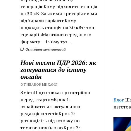
генераціюКому підходить станція
на 30 кВтЗа якими критеріями ми
відбирали варіантиКому
підходить станція на 30 кВт: топ
сценаріївМагазини середнього
формату — і чому тут ...
Оставить комментарий
Нові тести ПДР 2026: як
готуватися до іспиту
онлайн
ОТ ИВАНОВ МИХАИЛ
Зміст:Підготовка: що потрібно
перед стартомКрок 1:
Блог
Ше
ознайомтеся з актуальною
изгото
редакцією тестівКрок 2:
розподіліть підготовку по
тематичних блокахКрок 3: