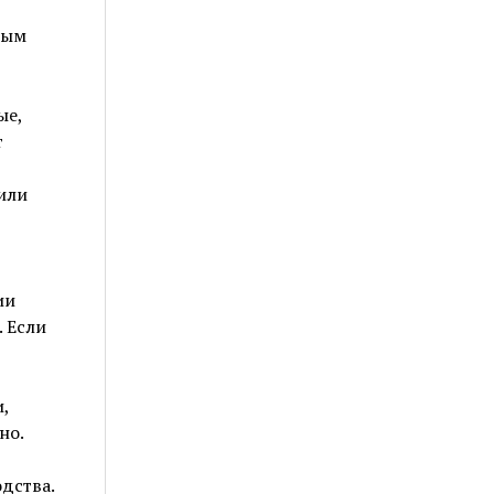
ным
ые,
т
или
ии
 Если
,
но.
дства.