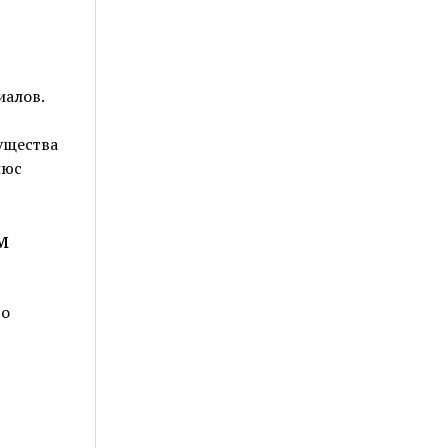
иалов.
ущества
люс
м
до