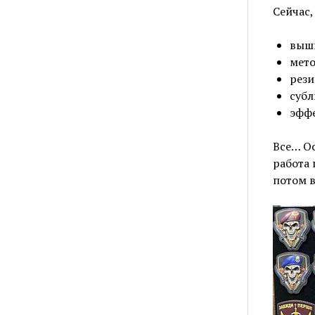
Сейчас,
выш
мето
рези
субл
эффе
Все… Ос
работа 
потом в