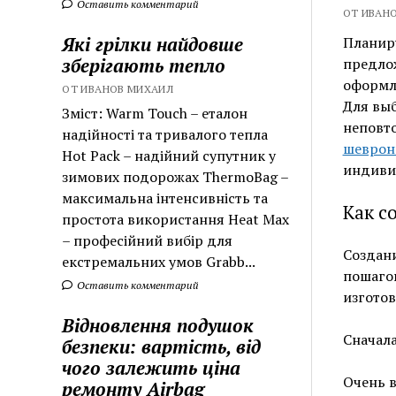
Оставить комментарий
ОТ ИВАНО
Які грілки найдовше
Планиру
зберігають тепло
предлож
оформле
ОТ ИВАНОВ МИХАИЛ
Для выб
Зміст: Warm Touch – еталон
неповт
надійності та тривалого тепла
шевроны
Hot Pack – надійний супутник у
индиви
зимових подорожах ThermoBag –
максимальна інтенсивність та
Как с
простота використання Heat Max
– професійний вибір для
Создан
екстремальних умов Grabb...
пошагов
Оставить комментарий
изготов
Відновлення подушок
Сначала
безпеки: вартість, від
чого залежить ціна
Очень 
ремонту Airbag