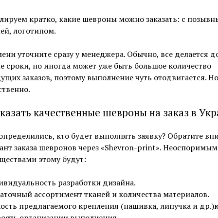
ируем кратко, какие шевроны можно заказать: с позывн
ей, логотипом.
ени уточните сразу у менеджера. Обычно, все делается 
е сроки, но иногда может уже быть большое количество
щих заказов, поэтому выполнение чуть отодвигается. Н
ственно.
аказать качественные шевроны на заказ в Ук
определились, кто будет выполнять заявку? Обратите вн
ант заказа шевронов через «Shevron-print». Неоспоримы
ществами этому будут:
видуальность разработки дизайна.
аточный ассортимент тканей и количества материалов.
ость предлагаемого крепления (нашивка, липучка и др.)
ость организации выполнения.