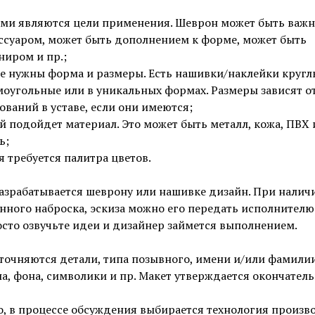
ми являются цели применения. Шеврон может быть важ
ссуаром, может быть дополнением к форме, может быть
ниром и пр.;
е нужны форма и размеры. Есть нашивки/наклейки кругл
оугольные или в уникальных формах. Размеры зависят о
ований в уставе, если они имеются;
й подойдет материал. Это может быть металл, кожа, ПВХ 
ь;
я требуется палитра цветов.
азрабатывается шеврону или нашивке дизайн. При налич
нного наброска, эскиза можно его передать исполнителю.
осто озвучьте идеи и дизайнер займется выполнением.
точняются детали, типа позывного, имени и/или фамилии
а, фона, символики и пр. Макет утверждается окончатель
, в процессе обсуждения выбирается технология произво