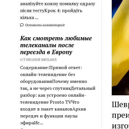
аналізуйте кожну помилку одразу
після тестуКрок 4: пройдіть
кілька ...
Оставить комментарий
Как смотреть любимые
телеканалы после
переезда в Европу
ОТ ИВАНОВ МИХАИЛ
Содержание:Прямой ответ:
онлайн-телевидение без
оборудованияПочему именно
так, а не через спутникДетальный
разбор: как устроено онлайн-
телевидение Prosto TVЧто
Шевр
входит в пакет каналовАрхив
преи
передач и функция паузы
эфираИс...
изго