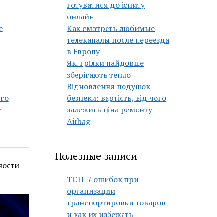
готуватися до іспиту
онлайн
е
Как смотреть любимые
телеканалы после переезда
в Европу
Які грілки найдовше
зберігають тепло
к
Відновлення подушок
ого
безпеки: вартість, від чого
у
залежить ціна ремонту
Airbag
Полезные записи
ности
ТОП-7 ошибок при
организации
транспортировки товаров
и как их избежать