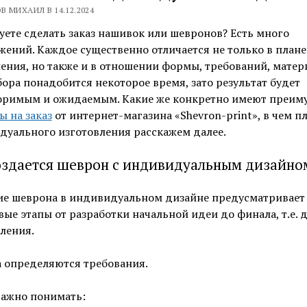
В МИХАИЛ В 14.12.2024
ете сделать заказ нашивок или шевронов? Есть много
ений. Каждое существенно отличается не только в плане
ния, но также и в отношении формы, требований, матер
ора понадобится некоторое время, зато результат будет
оримым и ожидаемым. Какие же конкретно имеют преим
 на заказ
от интернет-магазина «Shevron-print», в чем п
дуального изготовления расскажем далее.
оздается шеврон с индивидуальным дизайно
ие шеврона в индивидуальном дизайне предусматривает
ые этапы от разработки начальной идеи до финала, т.е. 
ления.
 определяются требования.
важно понимать: