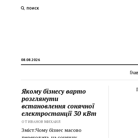
ПОИСК
08.08.2026
Гла
Якому бізнесу варто
розглянути
встановлення сонячної
електростанції 30 кВт
ОТ ИВАНОВ МИХАИЛ
Зміст:Чому бізнес масово
переходить на сонячну