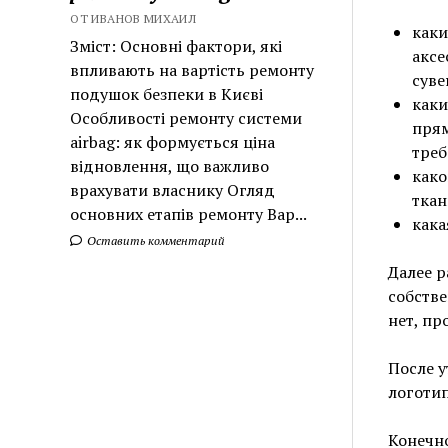
ОТ ИВАНОВ МИХАИЛ
каки
Зміст: Основні фактори, які
аксе
впливають на вартість ремонту
суве
подушок безпеки в Києві
каки
Особливості ремонту системи
прям
airbag: як формується ціна
треб
відновлення, що важливо
како
врахувати власнику Огляд
ткан
основних етапів ремонту Вар...
кака
Оставить комментарий
Далее р
собстве
нет, пр
После у
логотип
Конечно