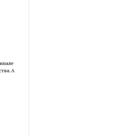
финале
тва. А