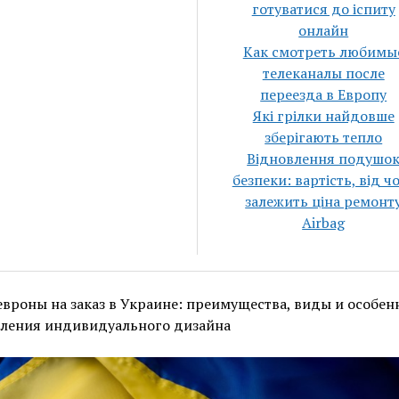
готуватися до іспиту
онлайн
Как смотреть любимы
телеканалы после
переезда в Европу
Які грілки найдовше
зберігають тепло
Відновлення подушо
безпеки: вартість, від ч
залежить ціна ремонт
Airbag
вроны на заказ в Украине: преимущества, виды и особен
вления индивидуального дизайна