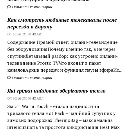
Оставить комментарий
Как смотреть любимые телеканалы после
переезда в Европу
ОТ ИВАНОВ МИХАИЛ
Содержание:Прямой ответ: онлайн-телевидение
без оборудованияПочему именно так, а не через
спутникДетальный разбор: как устроено онлайн-
телевидение Prosto TVЧто входит в пакет
каналовАрхив передач и функция паузы эфираИс...
Оставить комментарий
Які грілки найдовше зберігають тепло
ОТ ИВАНОВ МИХАИЛ
Зміст: Warm Touch – еталон надійності та
тривалого тепла Hot Pack – надійний супутник у
зимових подорожах ThermoBag – максимальна
інтенсивність та простота використання Heat Max