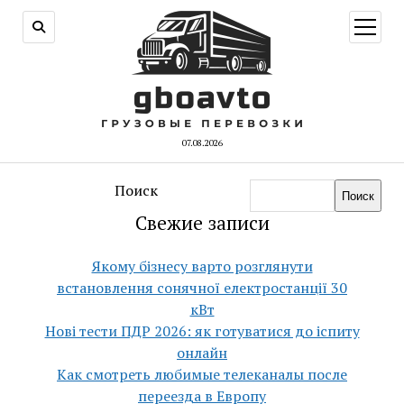
открыт
меню
07.08.2026
Поиск
Поиск
Свежие записи
Якому бізнесу варто розглянути
встановлення сонячної електростанції 30
кВт
Нові тести ПДР 2026: як готуватися до іспиту
онлайн
Как смотреть любимые телеканалы после
переезда в Европу