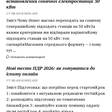
встановлення сонячної електростанції 30
кВт
ОТ ИВАНОВ МИХАИЛ
Зміст:Чому бізнес масово переходить на сонячну
генераціюКому підходить станція на 30 кВтЗа
якими критеріями ми відбирали варіантиКому
підходить станція на 30 кВт: топ
сценаріївМагазини середнього формату — і чому
тут ...
Оставить комментарий
Нові тести ПДР 2026: як готуватися до
іспиту онлайн
ОТ ИВАНОВ МИХАИЛ
Зміст:Підготовка: що потрібно перед стартомКрок
1: ознайомтеся з актуальною редакцією тестівКрок
2: розподіліть підготовку по тематичних
блокахКрок 3: аналізуйте кожну помилку одразу
після тестуКрок 4: пройдіть кілька ...