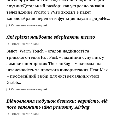
спутникДетальный разбор: как устроено онлайн-
телевидение Prosto TVЧто входит в пакет
каналовАрхив передач и функция паузы эфираИс...
Оставить комментарий
Які грілки найдовше зберігають тепло
ОТ ИВАНОВ МИХАИЛ
Зміст: Warm Touch – еталон надійності та
тривалого тепла Hot Pack – надійний супутник у
зимових подорожах ThermoBag – максимальна
інтенсивність та простота використання Heat Max
– професійний вибір для екстремальних умов
Grabb...
Оставить комментарий
Відновлення подушок безпеки: вартість, від
чого залежить ціна ремонту Airbag
ОТ ИВАНОВ МИХАИЛ