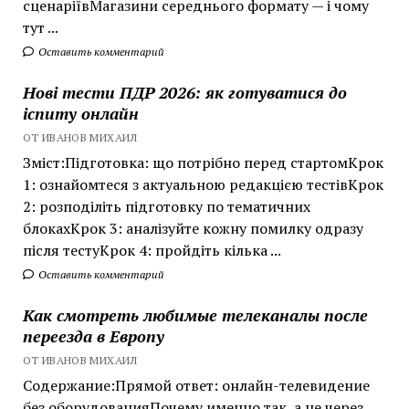
сценаріївМагазини середнього формату — і чому
тут ...
Оставить комментарий
Нові тести ПДР 2026: як готуватися до
іспиту онлайн
ОТ ИВАНОВ МИХАИЛ
Зміст:Підготовка: що потрібно перед стартомКрок
1: ознайомтеся з актуальною редакцією тестівКрок
2: розподіліть підготовку по тематичних
блокахКрок 3: аналізуйте кожну помилку одразу
після тестуКрок 4: пройдіть кілька ...
Оставить комментарий
Как смотреть любимые телеканалы после
переезда в Европу
ОТ ИВАНОВ МИХАИЛ
Содержание:Прямой ответ: онлайн-телевидение
без оборудованияПочему именно так, а не через