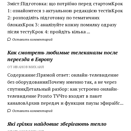
Зміст:Підготовка: що потрібно перед стартомКрок
1: ознайомтеся з актуальною редакцією тестівКрок
2: розподіліть підготовку по тематичних
блокахКрок 3: аналізуйте кожну помилку одразу
після тестуКрок 4: пройдіть кілька ...
Оставить комментарий
Как смотреть любимые телеканалы после
переезда в Европу
ОТ ИВАНОВ МИХАИЛ
Содержание:Прямой ответ: онлайн-телевидение
без оборудованияПочему именно так, а не через
спутникДетальный разбор: как устроено онлайн-
телевидение Prosto TVЧто входит в пакет
каналовАрхив передач и функция паузы эфираИс...
Оставить комментарий
Які грілки найдовше зберігають тепло