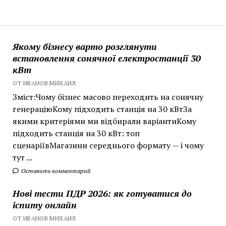
Якому бізнесу варто розглянути
встановлення сонячної електростанції 30
кВт
ОТ ИВАНОВ МИХАИЛ
Зміст:Чому бізнес масово переходить на сонячну
генераціюКому підходить станція на 30 кВтЗа
якими критеріями ми відбирали варіантиКому
підходить станція на 30 кВт: топ
сценаріївМагазини середнього формату — і чому
тут ...
Оставить комментарий
Нові тести ПДР 2026: як готуватися до
іспиту онлайн
ОТ ИВАНОВ МИХАИЛ