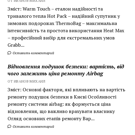
ОТ ИВАНОВ МИХАИЛ
Зміст: Warm Touch – еталон надійності та
тривалого тепла Hot Pack – надійний супутник у
зимових подорожах ThermoBag – максимальна
інтенсивність та простота використання Heat Max
– професійний вибір для екстремальних умов
Grabb...
Оставить комментарий
Відновлення подушок безпеки: вартість, від
чого залежить ціна ремонту Airbag
ОТ ИВАНОВ МИХАИЛ
Зміст: Основні фактори, які впливають на вартість
ремонту подушок безпеки в Києві Особливості
ремонту системи airbag: як формується ціна
відновлення, що важливо врахувати власнику
Огляд основних етапів ремонту Вар...
Оставить комментарий