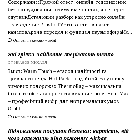
Содержание:Прямой ответ: онлайн-телевидение
без оборудованияПочему именно так, а не через
спутникДетальный разбор: как устроено онлайн-
телевидение Prosto TVЧто входит в пакет
каналовАрхив передач и функция паузы эфираИс...
Оставить комментарий
Які грілки найдовше зберігають тепло
ОТ ИВАНОВ МИХАИЛ
Зміст: Warm Touch – еталон надійності та
тривалого тепла Hot Pack – надійний супутник у
зимових подорожах ThermoBag – максимальна
інтенсивність та простота використання Heat Max
– професійний вибір для екстремальних умов
Grabb...
Оставить комментарий
Відновлення подушок безпеки: вартість, від
чого залежить ціна ремонту Airbag