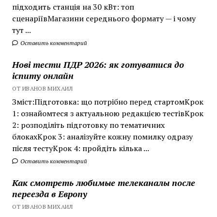
підходить станція на 30 кВт: топ
сценаріївМагазини середнього формату — і чому
тут ...
Оставить комментарий
Нові тести ПДР 2026: як готуватися до
іспиту онлайн
ОТ ИВАНОВ МИХАИЛ
Зміст:Підготовка: що потрібно перед стартомКрок
1: ознайомтеся з актуальною редакцією тестівКрок
2: розподіліть підготовку по тематичних
блокахКрок 3: аналізуйте кожну помилку одразу
після тестуКрок 4: пройдіть кілька ...
Оставить комментарий
Как смотреть любимые телеканалы после
переезда в Европу
ОТ ИВАНОВ МИХАИЛ