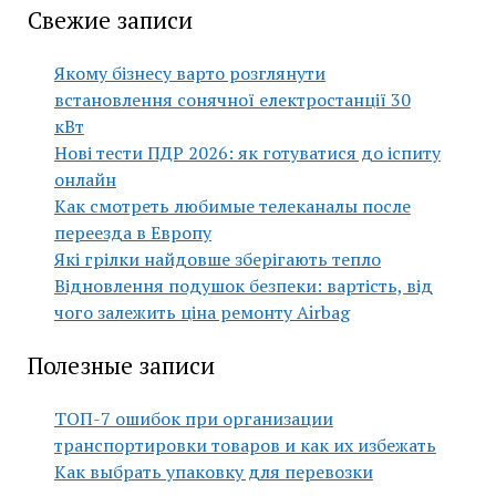
Свежие записи
Якому бізнесу варто розглянути
встановлення сонячної електростанції 30
кВт
Нові тести ПДР 2026: як готуватися до іспиту
онлайн
Как смотреть любимые телеканалы после
переезда в Европу
Які грілки найдовше зберігають тепло
Відновлення подушок безпеки: вартість, від
чого залежить ціна ремонту Airbag
Полезные записи
ТОП-7 ошибок при организации
транспортировки товаров и как их избежать
Как выбрать упаковку для перевозки