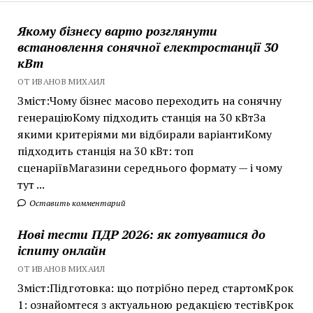
Якому бізнесу варто розглянути
встановлення сонячної електростанції 30
кВт
ОТ ИВАНОВ МИХАИЛ
Зміст:Чому бізнес масово переходить на сонячну
генераціюКому підходить станція на 30 кВтЗа
якими критеріями ми відбирали варіантиКому
підходить станція на 30 кВт: топ
сценаріївМагазини середнього формату — і чому
тут ...
Оставить комментарий
Нові тести ПДР 2026: як готуватися до
іспиту онлайн
ОТ ИВАНОВ МИХАИЛ
Зміст:Підготовка: що потрібно перед стартомКрок
1: ознайомтеся з актуальною редакцією тестівКрок