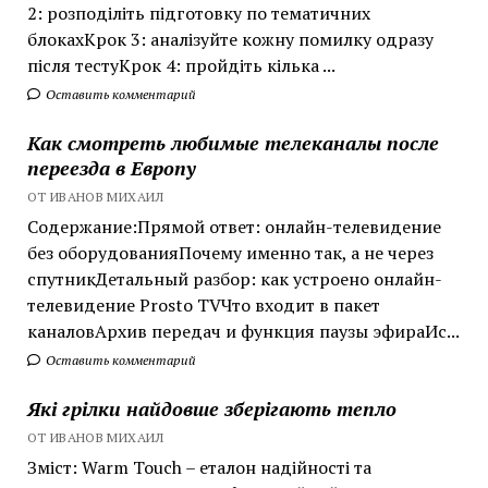
2: розподіліть підготовку по тематичних
блокахКрок 3: аналізуйте кожну помилку одразу
після тестуКрок 4: пройдіть кілька ...
Оставить комментарий
Как смотреть любимые телеканалы после
переезда в Европу
ОТ ИВАНОВ МИХАИЛ
Содержание:Прямой ответ: онлайн-телевидение
без оборудованияПочему именно так, а не через
спутникДетальный разбор: как устроено онлайн-
телевидение Prosto TVЧто входит в пакет
каналовАрхив передач и функция паузы эфираИс...
Оставить комментарий
Які грілки найдовше зберігають тепло
ОТ ИВАНОВ МИХАИЛ
Зміст: Warm Touch – еталон надійності та