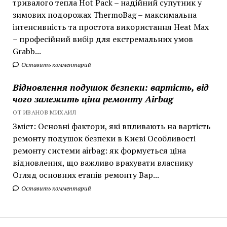
тривалого тепла Hot Pack – надійний супутник у
зимових подорожах ThermoBag – максимальна
інтенсивність та простота використання Heat Max
– професійний вибір для екстремальних умов
Grabb...
Оставить комментарий
Відновлення подушок безпеки: вартість, від
чого залежить ціна ремонту Airbag
ОТ ИВАНОВ МИХАИЛ
Зміст: Основні фактори, які впливають на вартість
ремонту подушок безпеки в Києві Особливості
ремонту системи airbag: як формується ціна
відновлення, що важливо врахувати власнику
Огляд основних етапів ремонту Вар...
Оставить комментарий