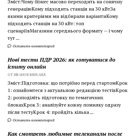
Зміст:Чому бізнес масово переходить на сонячну
генераціюКому підходить станція на 30 кВтЗа
якими критеріями ми відбирали варіантиКому
підходить станція на 30 кВт: топ
сценаріївМагазини середнього формату — і чому
тут ...
Оставить комментарий
Нові тести ПДР 2026: як готуватися до
іспиту онлайн
ОТ ИВАНОВ МИХАИЛ
Зміст:Підготовка: що потрібно перед стартомКрок
1: ознайомтеся з актуальною редакцією тестівКрок
2: розподіліть підготовку по тематичних
блокахКрок 3: аналізуйте кожну помилку одразу
після тестуКрок 4: пройдіть кілька ...
Оставить комментарий
Как смотреть любимые телеканалы после