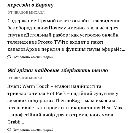
переезда в Европу
ОТ ИВАНОВ МИХАИЛ
Содержание:Прямой ответ: онлайн-телевидение
без оборудованияПочему именно так, а не через
спутникДетальный разбор: как устроено онлайн-
телевидение Prosto TVЧто входит в пакет
каналовАрхив передач и функция паузы эфираИс...
Оставить комментарий
Які грілки найдовше зберігають тепло
ОТ ИВАНОВ МИХАИЛ
Зміст: Warm Touch – еталон надійності та
тривалого тепла Hot Pack – надійний супутник у
зимових подорожах ThermoBag – максимальна
інтенсивність та простота використання Heat Max
– професійний вибір для екстремальних умов
Grabb...
Оставить комментарий