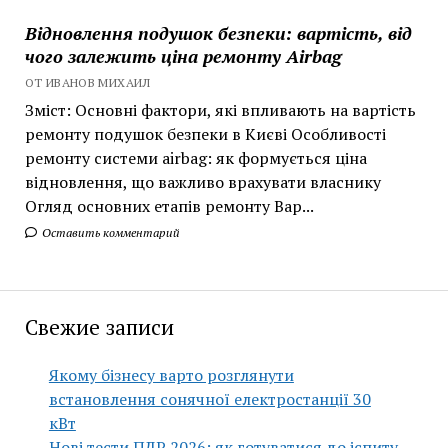
Відновлення подушок безпеки: вартість, від
чого залежить ціна ремонту Airbag
ОТ ИВАНОВ МИХАИЛ
Зміст: Основні фактори, які впливають на вартість
ремонту подушок безпеки в Києві Особливості
ремонту системи airbag: як формується ціна
відновлення, що важливо врахувати власнику
Огляд основних етапів ремонту Вар...
Оставить комментарий
Свежие записи
Якому бізнесу варто розглянути
встановлення сонячної електростанції 30
кВт
Нові тести ПДР 2026: як готуватися до іспиту