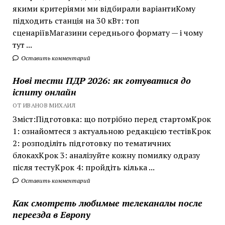
якими критеріями ми відбирали варіантиКому
підходить станція на 30 кВт: топ
сценаріївМагазини середнього формату — і чому
тут ...
Оставить комментарий
Нові тести ПДР 2026: як готуватися до
іспиту онлайн
ОТ ИВАНОВ МИХАИЛ
Зміст:Підготовка: що потрібно перед стартомКрок
1: ознайомтеся з актуальною редакцією тестівКрок
2: розподіліть підготовку по тематичних
блокахКрок 3: аналізуйте кожну помилку одразу
після тестуКрок 4: пройдіть кілька ...
Оставить комментарий
Как смотреть любимые телеканалы после
переезда в Европу