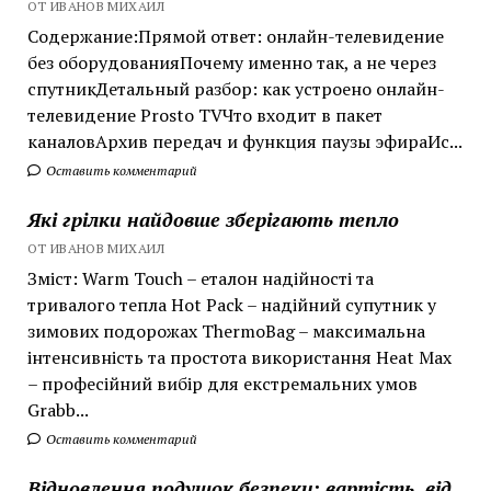
ОТ ИВАНОВ МИХАИЛ
Содержание:Прямой ответ: онлайн-телевидение
без оборудованияПочему именно так, а не через
спутникДетальный разбор: как устроено онлайн-
телевидение Prosto TVЧто входит в пакет
каналовАрхив передач и функция паузы эфираИс...
Оставить комментарий
Які грілки найдовше зберігають тепло
ОТ ИВАНОВ МИХАИЛ
Зміст: Warm Touch – еталон надійності та
тривалого тепла Hot Pack – надійний супутник у
зимових подорожах ThermoBag – максимальна
інтенсивність та простота використання Heat Max
– професійний вибір для екстремальних умов
Grabb...
Оставить комментарий
Відновлення подушок безпеки: вартість, від