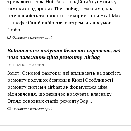
тривалого тепла Hot Pack – надійний супутник у
зимових подорожах ThermoBag – максимальна
інтенсивність та простота використання Heat Max
– професійний вибір для екстремальних умов
Grabb...
Оставить комментарий
Відновлення подушок безпеки: вартість, від
чого залежить ціна ремонту Airbag
ОТ ИВАНОВ МИХАИЛ
Зміст: Основні фактори, які впливають на вартість
ремонту подушок безпеки в Києві Особливості
ремонту системи airbag: як формується ціна
відновлення, що важливо врахувати власнику
Огляд основних етапів ремонту Вар...
Оставить комментарий