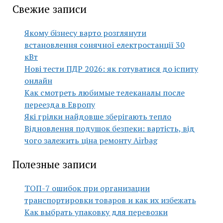
Свежие записи
Якому бізнесу варто розглянути
встановлення сонячної електростанції 30
кВт
Нові тести ПДР 2026: як готуватися до іспиту
онлайн
Как смотреть любимые телеканалы после
переезда в Европу
Які грілки найдовше зберігають тепло
Відновлення подушок безпеки: вартість, від
чого залежить ціна ремонту Airbag
Полезные записи
ТОП-7 ошибок при организации
транспортировки товаров и как их избежать
Как выбрать упаковку для перевозки