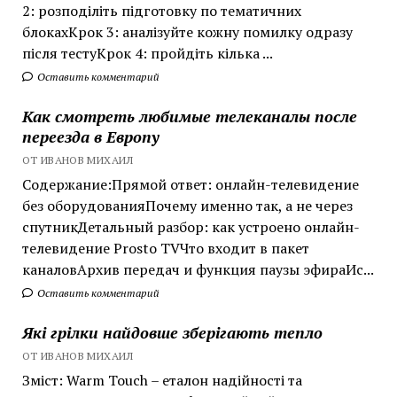
2: розподіліть підготовку по тематичних
блокахКрок 3: аналізуйте кожну помилку одразу
після тестуКрок 4: пройдіть кілька ...
Оставить комментарий
Как смотреть любимые телеканалы после
переезда в Европу
ОТ ИВАНОВ МИХАИЛ
Содержание:Прямой ответ: онлайн-телевидение
без оборудованияПочему именно так, а не через
спутникДетальный разбор: как устроено онлайн-
телевидение Prosto TVЧто входит в пакет
каналовАрхив передач и функция паузы эфираИс...
Оставить комментарий
Які грілки найдовше зберігають тепло
ОТ ИВАНОВ МИХАИЛ
Зміст: Warm Touch – еталон надійності та