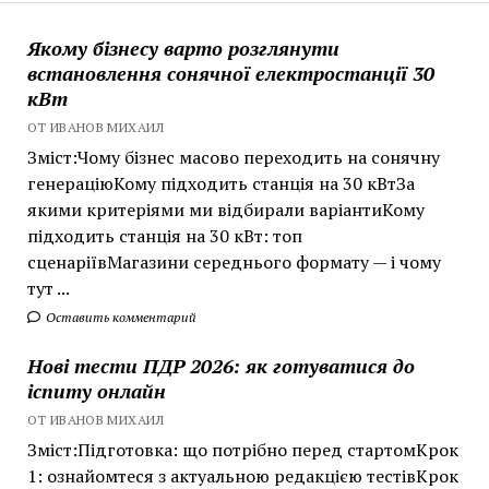
Якому бізнесу варто розглянути
встановлення сонячної електростанції 30
кВт
ОТ ИВАНОВ МИХАИЛ
Зміст:Чому бізнес масово переходить на сонячну
генераціюКому підходить станція на 30 кВтЗа
якими критеріями ми відбирали варіантиКому
підходить станція на 30 кВт: топ
сценаріївМагазини середнього формату — і чому
тут ...
Оставить комментарий
Нові тести ПДР 2026: як готуватися до
іспиту онлайн
ОТ ИВАНОВ МИХАИЛ
Зміст:Підготовка: що потрібно перед стартомКрок
1: ознайомтеся з актуальною редакцією тестівКрок