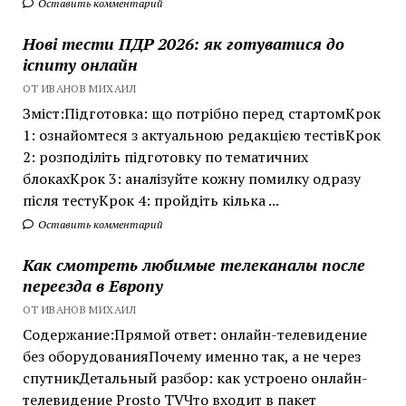
Оставить комментарий
Нові тести ПДР 2026: як готуватися до
іспиту онлайн
ОТ ИВАНОВ МИХАИЛ
Зміст:Підготовка: що потрібно перед стартомКрок
1: ознайомтеся з актуальною редакцією тестівКрок
2: розподіліть підготовку по тематичних
блокахКрок 3: аналізуйте кожну помилку одразу
після тестуКрок 4: пройдіть кілька ...
Оставить комментарий
Как смотреть любимые телеканалы после
переезда в Европу
ОТ ИВАНОВ МИХАИЛ
Содержание:Прямой ответ: онлайн-телевидение
без оборудованияПочему именно так, а не через
спутникДетальный разбор: как устроено онлайн-
телевидение Prosto TVЧто входит в пакет