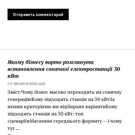
Якому бізнесу варто розглянути
встановлення сонячної електростанції 30
кВт
ОТ ИВАНОВ МИХАИЛ
Зміст:Чому бізнес масово переходить на сонячну
генераціюКому підходить станція на 30 кВтЗа
якими критеріями ми відбирали варіантиКому
підходить станція на 30 кВт: топ
сценаріївМагазини середнього формату — і чому
тут ...