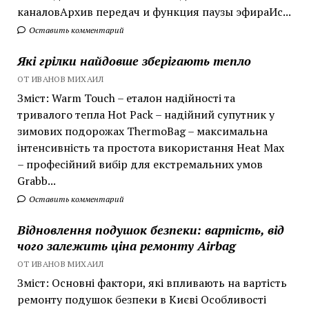
каналовАрхив передач и функция паузы эфираИс...
Оставить комментарий
Які грілки найдовше зберігають тепло
ОТ ИВАНОВ МИХАИЛ
Зміст: Warm Touch – еталон надійності та
тривалого тепла Hot Pack – надійний супутник у
зимових подорожах ThermoBag – максимальна
інтенсивність та простота використання Heat Max
– професійний вибір для екстремальних умов
Grabb...
Оставить комментарий
Відновлення подушок безпеки: вартість, від
чого залежить ціна ремонту Airbag
ОТ ИВАНОВ МИХАИЛ
Зміст: Основні фактори, які впливають на вартість
ремонту подушок безпеки в Києві Особливості