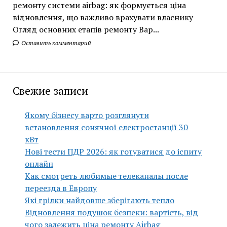
ремонту системи airbag: як формується ціна
відновлення, що важливо врахувати власнику
Огляд основних етапів ремонту Вар...
Оставить комментарий
Свежие записи
Якому бізнесу варто розглянути
встановлення сонячної електростанції 30
кВт
Нові тести ПДР 2026: як готуватися до іспиту
онлайн
Как смотреть любимые телеканалы после
переезда в Европу
Які грілки найдовше зберігають тепло
Відновлення подушок безпеки: вартість, від
чого залежить ціна ремонту Airbag