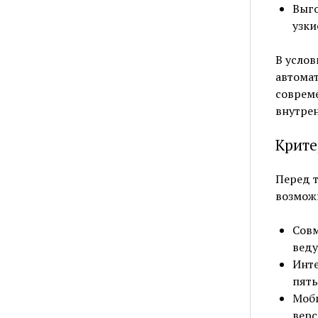
Выго
узки
В услов
автома
соврем
внутрен
Крите
Перед 
возмож
Совм
веду
Инте
пять
Моби
верс