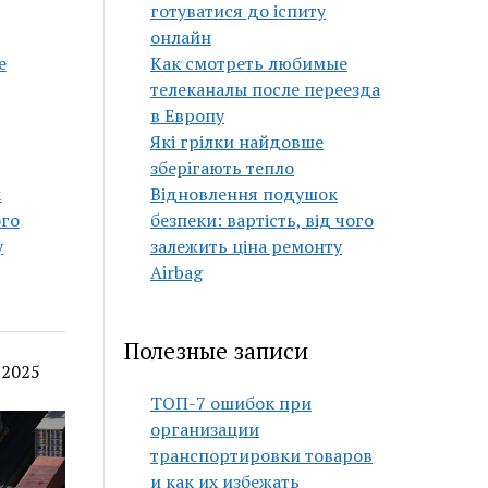
готуватися до іспиту
онлайн
е
Как смотреть любимые
телеканалы после переезда
в Европу
Які грілки найдовше
зберігають тепло
к
Відновлення подушок
ого
безпеки: вартість, від чого
у
залежить ціна ремонту
Airbag
Полезные записи
 2025
ТОП-7 ошибок при
организации
транспортировки товаров
и как их избежать