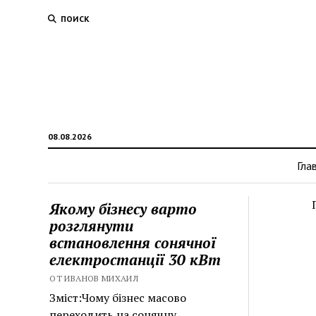
ПОИСК
08.08.2026
Гла
Якому бізнесу варто
розглянути
встановлення сонячної
електростанції 30 кВт
ОТ ИВАНОВ МИХАИЛ
Зміст:Чому бізнес масово
переходить на сонячну