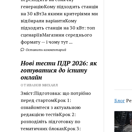
генераціюКому підходить станція
на 30 кВтЗа якими критеріями ми
відбирали варіантиКому
підходить станція на 30 кВт: топ
сценаріївМагазини середнього
формату — і чому тут ...
Оставить комментарий
Нові тести ПДР 2026: як
готуватися до іспиту
онлайн
ОТ ИВАНОВ МИХАИЛ
Зміст:Підготовка: що потрібно
перед стартомКрок 1:
Блог
Ре
ознайомтеся з актуальною
редакцією тестівКрок 2:
розподіліть підготовку по
тематичних блокахКрок 3: