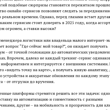
огий подобные сюрпризы становятся пережитком прошло
тво онлайн-сервисов позволяют следить за передвижени
в реальном времени. Однако, перед глазами встает друга
 каким сервисам стоит доверять в 2025 году, когда ассор
м огромен, а ставки высоки?
 менеджера логистики или владельца малого интернет-м
ет вопрос “Где сейчас мой товар?”, он ожидает получить
м – от точной геолокации до автоматических уведомлен
ах. Впрочем, далеко не каждый трекинг-сервис одинако
, информативен и интегрируется с внешними системами.
то «видеть точку на карте», а получать живую аналитику,
о устройства и аккуратные обновления по каждому этапу
а – от отгрузки до вручения.
енные платформы стремятся решить все эти задачи: одн
ставку на автоматизацию и совместимость с разными
чиками, другие – на мобильность и прозрачность для кли