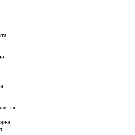
ита
но
ия
овятся
орка
ёт