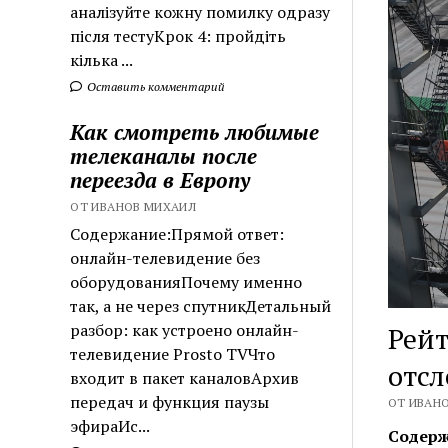
аналізуйте кожну помилку одразу
після тестуКрок 4: пройдіть
кілька ...
Оставить комментарий
Как смотреть любимые
телеканалы после
переезда в Европу
ОТ ИВАНОВ МИХАИЛ
Содержание:Прямой ответ:
онлайн-телевидение без
оборудованияПочему именно
так, а не через спутникДетальный
разбор: как устроено онлайн-
Рейт
телевидение Prosto TVЧто
отсл
входит в пакет каналовАрхив
передач и функция паузы
ОТ ИВАНО
эфираИс...
Содерж