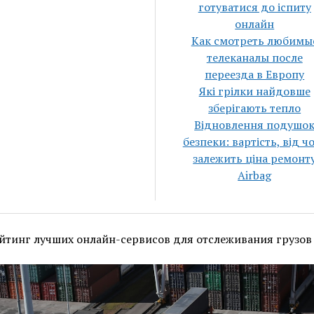
готуватися до іспиту
онлайн
Как смотреть любимы
телеканалы после
переезда в Европу
Які грілки найдовше
зберігають тепло
Відновлення подушо
безпеки: вартість, від ч
залежить ціна ремонт
Airbag
йтинг лучших онлайн-сервисов для отслеживания грузов