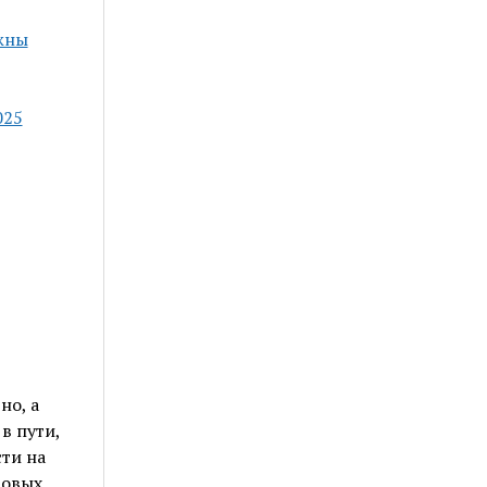
жны
025
но, а
в пути,
ти на
ровых