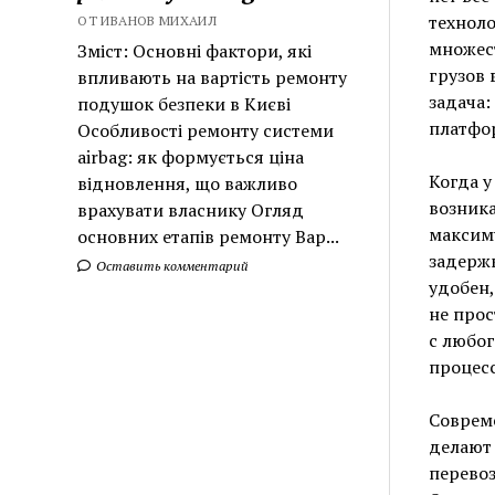
технол
ОТ ИВАНОВ МИХАИЛ
множес
Зміст: Основні фактори, які
грузов 
впливають на вартість ремонту
задача:
подушок безпеки в Києві
платфор
Особливості ремонту системи
airbag: як формується ціна
Когда у
відновлення, що важливо
возника
врахувати власнику Огляд
максиму
основних етапів ремонту Вар...
задержк
Оставить комментарий
удобен
не прос
с любог
процесс
Соврем
делают 
перевоз