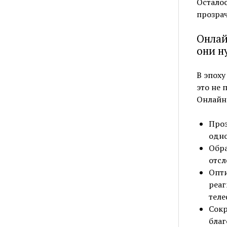
Осталос
прозрач
Онлай
они н
В эпоху
это не 
Онлайн-
Проз
одно
Обра
отсл
Опти
реаг
теле
Сокр
благ