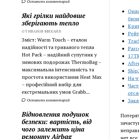
Оставить комментарий
Онла
Які грілки найдовше
бизн
зберігають тепло
Крит
ОТ ИВАНОВ МИХАИЛ
Рейт
Зміст: Warm Touch – еталон
Trac
надійності та тривалого тепла
Parc
Hot Pack – надійний супутник у
17T
зимових подорожах ThermoBag –
Afte
максимальна інтенсивність та
Ship
простота використання Heat Max
На ч
– професійний вибір для
Част
екстремальних умов Grabb...
отсл
Зак
Оставить комментарий
Відновлення подушок
Потерят
безпеки: вартість, від
зачасту
чого залежить ціна
неправи
ремонту Airbag
нет все