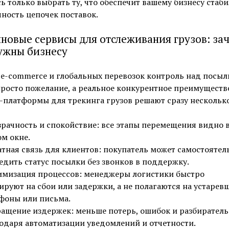
ь только выбрать ту, что обеспечит вашему бизнесу стаб
ность цепочек поставок.
новые сервисы для отслеживания грузов: за
ужны бизнесу
 e-commerce и глобальных перевозок контроль над посыл
просто пожелание, а реальное конкурентное преимуществ
платформы для трекинга грузов решают сразу несколько
рачность и спокойствие: все этапы перемещения видно 
м окне.
тная связь для клиентов: покупатель может самостоятел
едить статус посылки без звонков в поддержку.
мизация процессов: менеджеры логистики быстро
ируют на сбои или задержки, а не полагаются на устарев
фоны или письма.
ащение издержек: меньше потерь, ошибок и разбиратель
одаря автоматизации уведомлений и отчетности.