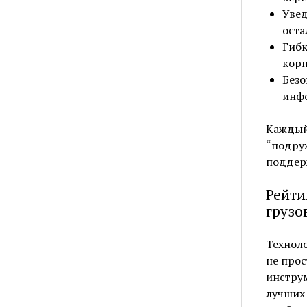
Увед
оста
Гибк
корп
Безо
инф
Каждый 
“подруж
поддер
Рейти
грузо
Техноло
не про
инстру
лучших 