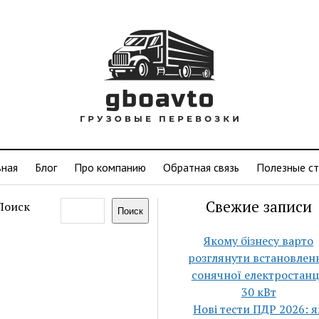
вная
Блог
Про компанию
Обратная связь
Полезные ст
Свежие записи
Поиск
Поиск
Якому бізнесу варто
розглянути встановлен
сонячної електростанц
30 кВт
Нові тести ПДР 2026: я