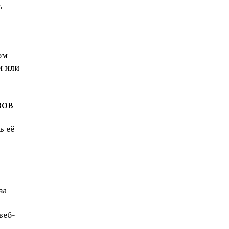
ь
ом
и или
зов
ь её
за
веб-