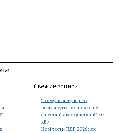
атьи
Свежие записи
Якому бізнесу варто
ня
розглянути встановлення
ії
сонячної електростанції 30
кВт
к
Нові тести ПДР 2026: як