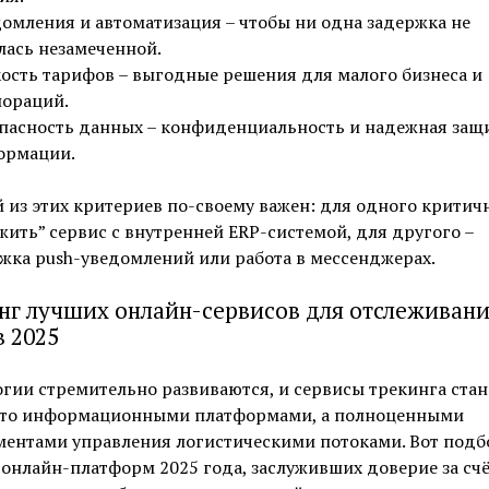
омления и автоматизация – чтобы ни одна задержка не
лась незамеченной.
ость тарифов – выгодные решения для малого бизнеса и
ораций.
пасность данных – конфиденциальность и надежная защ
ормации.
из этих критериев по-своему важен: для одного критич
ить” сервис с внутренней ERP-системой, для другого –
жка push-уведомлений или работа в мессенджерах.
нг лучших онлайн-сервисов для отслеживан
в 2025
гии стремительно развиваются, и сервисы трекинга стан
сто информационными платформами, а полноценными
ментами управления логистическими потоками. Вот подб
онлайн-платформ 2025 года, заслуживших доверие за сч