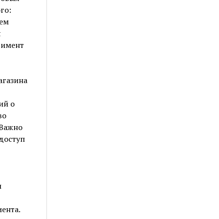
го:
ем
я
тимент
агазина
ий о
во
 Важно
 доступ
и
ента.