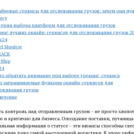
йновые сервисы для отслеживания грузов: зачем они ну
есу
ерии выбора платформ для отслеживания грузов
инг лучших онлайн-сервисов для отслеживания грузов 2
k24
el Monitor
RACK
rShip
24
то обратить внимание при выборе трекинг-сервиса
о запрашиваемые функции онлайн-сервисов для
еживания грузов
лючение
ь контроль над отправленным грузом – не просто хлопот
ю и критично для бизнеса. Опоздание поставки, путаница 
льная информация о статусе – эти нюансы способны свес
 усилия даже самой выстроенной логистики. В эпоху циф