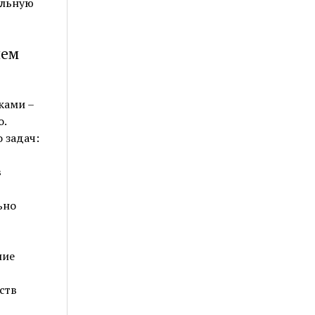
ильную
чем
ками –
о.
 задач:
в
ьно
шие
ств