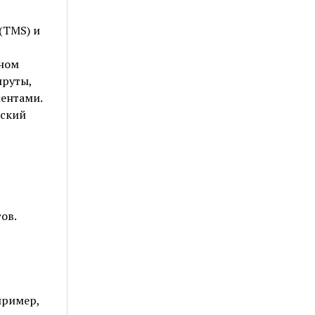
(TMS) и
ьном
шруты,
ентами.
еский
ов.
пример,