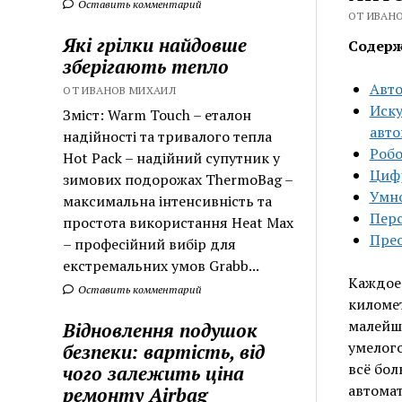
Оставить комментарий
ОТ ИВАНО
Які грілки найдовше
Содерж
зберігають тепло
Авто
ОТ ИВАНОВ МИХАИЛ
Иску
Зміст: Warm Touch – еталон
авто
надійності та тривалого тепла
Робо
Hot Pack – надійний супутник у
Цифр
зимових подорожах ThermoBag –
Умно
максимальна інтенсивність та
Перс
простота використання Heat Max
Прео
– професійний вибір для
екстремальних умов Grabb...
Каждое 
Оставить комментарий
километ
малейше
Відновлення подушок
умелого
безпеки: вартість, від
всё бол
чого залежить ціна
автомат
ремонту Airbag