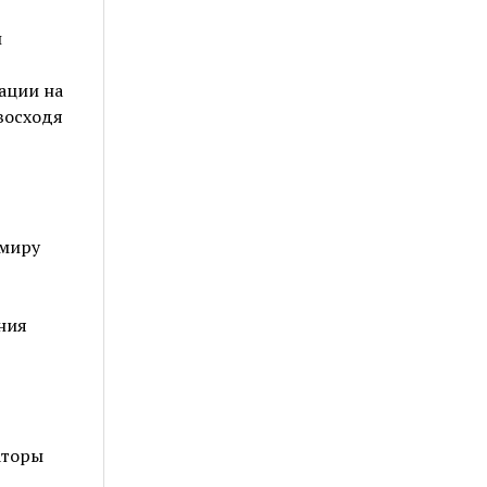
и
ации на
восходя
 миру
ния
аторы