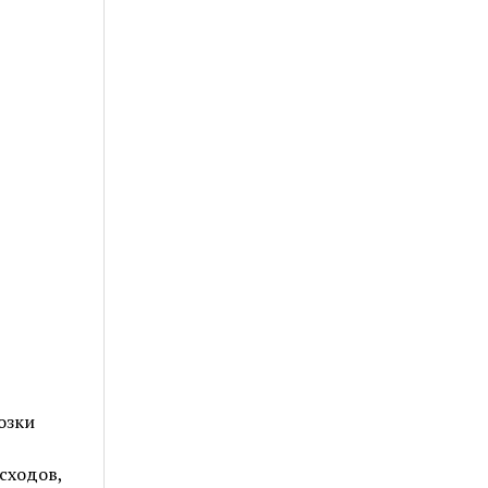
озки
сходов,