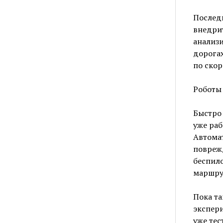
Послед
внедрит
анализи
дорогах
по скор
Роботы
Быстро 
уже ра
Автома
повреж
беспило
маршру
Пока та
экспери
уже те