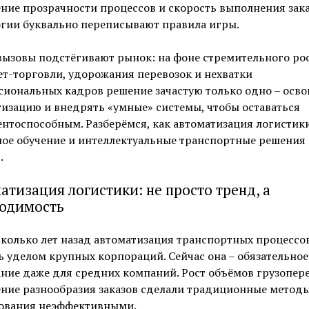
ие прозрачности процессов и скорость выполнения зака
огии буквально переписывают правила игры.
вызовы подстёгивают рынок: на фоне стремительного ро
т-торговли, удорожания перевозок и нехватки
иональных кадров решение зачастую только одно – осво
изацию и внедрять «умные» системы, чтобы оставаться
нтоспособным. Разберёмся, как автоматизация логистики
ое обучение и интеллектуальные транспортные решения
.
атизация логистики: не просто тренд, а
одимость
колько лет назад автоматизация транспортных процессо
ь уделом крупных корпораций. Сейчас она – обязательное
ние даже для средних компаний. Рост объёмов грузопере
ение разнообразия заказов сделали традиционные метод
ования неэффективными.