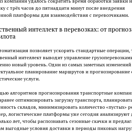
з компаний удалось сократить время обработки заявки н
ку с трёх часов до пятнадцати минут после внедрения
онной платформы для взаимодействия с перевозчиками.
ственный интеллект в перевозках: от прогноз
илота
томатизация позволяет ускорить стандартные операции, 
венный интеллект выводит управление грузоперевозкам
енно новый уровень. Одни из самых заметных изменений
ектуальное планирование маршрутов и прогнозирование 
стические услуги.
щью алгоритмов прогнозирования транспортные компан
аранее оптимизировать загрузку транспорта, планироват
нность складов, минимизировать количество «пустых» р
ер, логистические платформы уже сегодня анализируют
олько лет, чтобы распознавать сезонные скачки и предлаг
м выгодные условия доставки в периоды пиковых нагруз