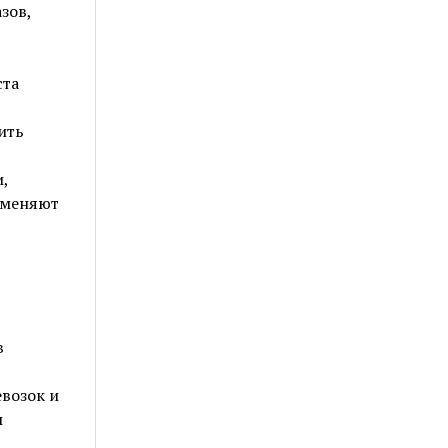
зов,
ста
ить
,
 меняют
в
возок и
ы