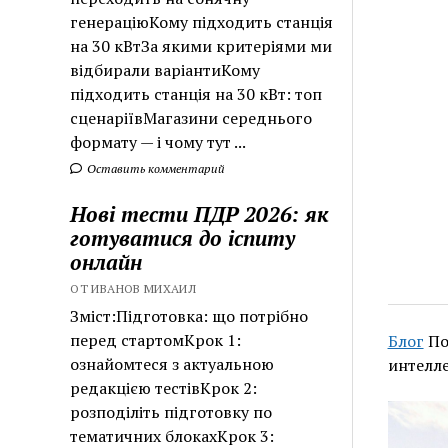
генераціюКому підходить станція
на 30 кВтЗа якими критеріями ми
відбирали варіантиКому
підходить станція на 30 кВт: топ
сценаріївМагазини середнього
формату — і чому тут ...
Оставить комментарий
Нові тести ПДР 2026: як
готуватися до іспиту
онлайн
ОТ ИВАНОВ МИХАИЛ
Зміст:Підготовка: що потрібно
перед стартомКрок 1:
Блог
По
ознайомтеся з актуальною
интелле
редакцією тестівКрок 2:
розподіліть підготовку по
тематичних блокахКрок 3: