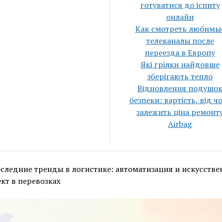
готуватися до іспиту
онлайн
Как смотреть любимы
телеканалы после
переезда в Европу
Які грілки найдовше
зберігають тепло
Відновлення подушо
безпеки: вартість, від ч
залежить ціна ремонт
Airbag
следние тренды в логистике: автоматизация и искусств
кт в перевозках