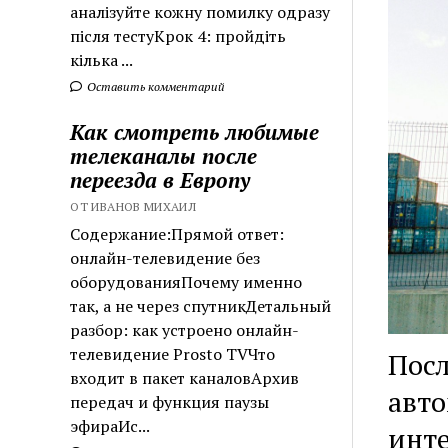
аналізуйте кожну помилку одразу
після тестуКрок 4: пройдіть
кілька ...
Оставить комментарий
Как смотреть любимые
телеканалы после
переезда в Европу
ОТ ИВАНОВ МИХАИЛ
Содержание:Прямой ответ:
онлайн-телевидение без
оборудованияПочему именно
так, а не через спутникДетальный
разбор: как устроено онлайн-
телевидение Prosto TVЧто
Посл
входит в пакет каналовАрхив
авто
передач и функция паузы
эфираИс...
инте