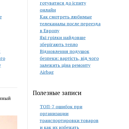
готуватися до іспиту
онлайн
е
Как смотреть любимые
телеканалы после переезда
в Европу
Які грілки найдовше
зберігають тепло
к
Відновлення подушок
ого
безпеки: вартість, від чого
у
залежить ціна ремонту
Airbag
Полезные записи
енный
ТОП-7 ошибок при
организации
транспортировки товаров
и как их избежать