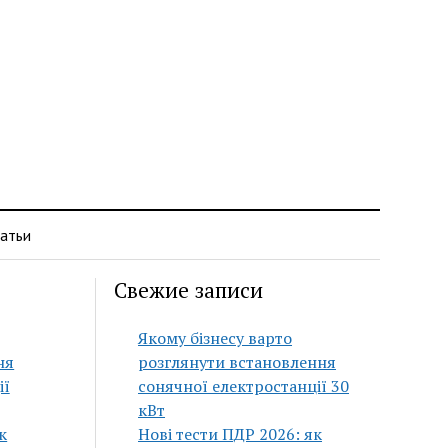
атьи
Свежие записи
Якому бізнесу варто
ня
розглянути встановлення
ії
сонячної електростанції 30
кВт
к
Нові тести ПДР 2026: як