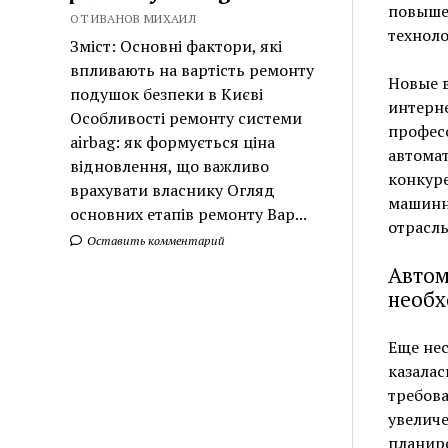
повышен
ОТ ИВАНОВ МИХАИЛ
технол
Зміст: Основні фактори, які
впливають на вартість ремонту
Новые 
подушок безпеки в Києві
интерне
Особливості ремонту системи
професс
airbag: як формується ціна
автомат
відновлення, що важливо
конкуре
врахувати власнику Огляд
машинн
основних етапів ремонту Вар...
отрасль
Оставить комментарий
Автом
необх
Еще нес
казалас
требова
увелич
планир