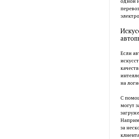
одной и
перевоз
электр
Искус
автоп
Если ав
искусст
качеств
интелл
на логи
С помо
могут з
загруже
Наприм
за неск
клиента