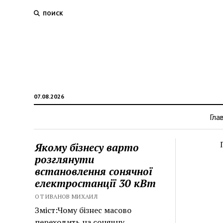
ПОИСК
07.08.2026
Гла
Якому бізнесу варто
розглянути
встановлення сонячної
електростанції 30 кВт
ОТ ИВАНОВ МИХАИЛ
Зміст:Чому бізнес масово
переходить на сонячну