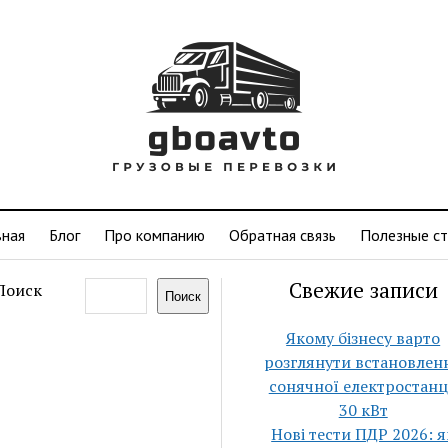
вная
Блог
Про компанию
Обратная связь
Полезные ст
Свежие записи
Поиск
Поиск
Якому бізнесу варто
розглянути встановлен
сонячної електростанц
30 кВт
Нові тести ПДР 2026: я