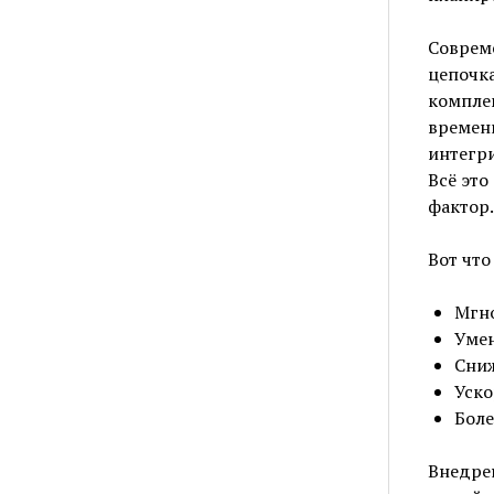
Соврем
цепочка
комплек
времен
интегр
Всё это
фактор.
Вот что
Мгно
Умен
Сниж
Уско
Боле
Внедрен