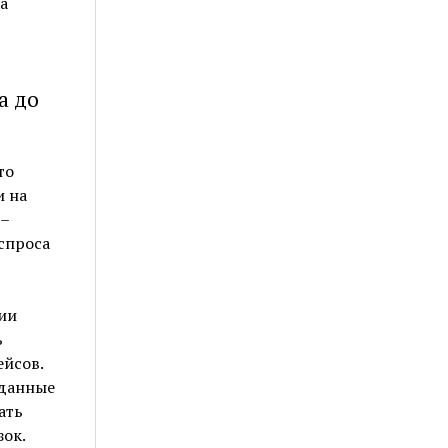
а
а до
то
и на
 –
спроса
ии
ь
ейсов.
 данные
ать
ок.