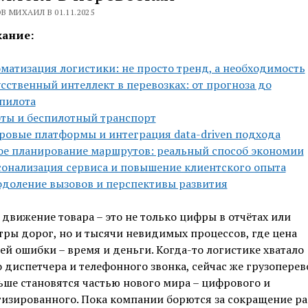
В МИХАИЛ В 01.11.2025
ание:
матизация логистики: не просто тренд, а необходимость
сственный интеллект в перевозках: от прогноза до
пилота
ты и беспилотный транспорт
овые платформы и интеграция data-driven подхода
е планирование маршрутов: реальный способ экономии
онализация сервиса и повышение клиентского опыта
доление вызовов и перспективы развития
движение товара – это не только цифры в отчётах или
ры дорог, но и тысячи невидимых процессов, где цена
й ошибки – время и деньги. Когда-то логистике хватало
 диспетчера и телефонного звонка, сейчас же грузоперев
ьше становятся частью нового мира – цифрового и
изированного. Пока компании борются за сокращение ра