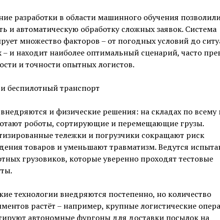
ние разработки в области машинного обучения позволил
ь и автоматическую обработку сложных заявок. Система
рует множество факторов – от погодных условий до ситу
 – и находит наиболее оптимальный сценарий, часто пре
ости и точности опытных логистов.
 и беспилотный транспорт
внедряются и физические решения: на складах по всему
ботают роботы, сортирующие и перемещающие грузы.
тизированные тележки и погрузчики сокращают риск
дения товаров и уменьшают травматизм. Ведутся испыта
тных грузовиков, которые уверенно проходят тестовые
ты.
кие технологии внедряются постепенно, но количество
ментов растёт – например, крупные логистические опер
стируют автономные фургоны для доставки посылок на