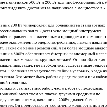
ие паяльников 300 Вт и 200 Вт для профессиональной ра
тоит выделить достоинства паяльников с мощностью в 20
ьник 200 Вт универсален для большинства стандартных
ессиональных задач. Достаточно мощный инструмент
обен справляться с массивными проводами и компонент
олее экономичен по энергопотреблению, нежели паяльни
Вт. Также он менее громоздкий, чем более мощные аналог
ьник в 300Вт обеспечивает быстрый. равномерный нагре
массивных металлов, крупных деталей. Он подойдет для
ышленных задач, где необходимы существенные теплов
аты. Обеспечивает надежность пайки в условиях, когда н
о тепла. Это может быть работа с радиаторами или кабе
ьшой толщины.
тонких и стандартных работ, часто работа с проводами,
троникой. монтажом на платах, другими средними по
еру компонентами, паяльник в 200Вт должен быть в
ритете. Он предоставляет достаточно мощности, при это