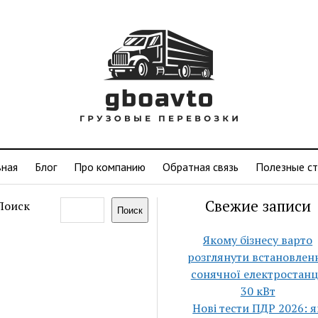
вная
Блог
Про компанию
Обратная связь
Полезные ст
Свежие записи
Поиск
Поиск
Якому бізнесу варто
розглянути встановлен
сонячної електростанц
30 кВт
Нові тести ПДР 2026: я