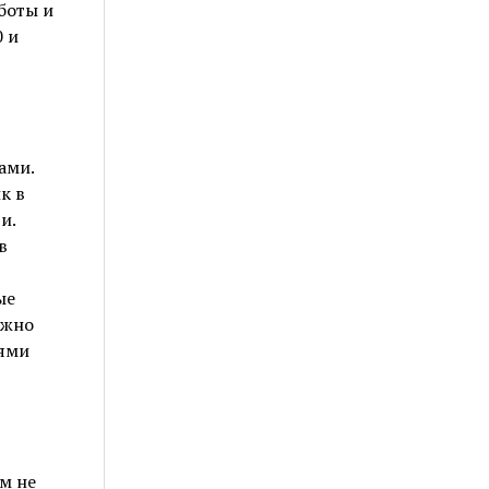
боты и
 и
ами.
к в
и.
в
ые
ужно
лями
м не