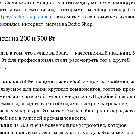
. Сюда входит мощность и тип задач, которые планируе
ть, а также материалы, с которыми вы собираетесь работ
ttps://radio-shop.com.ua/
вы сможете озанкомитьс с лучш
ениями интернет-магазина Radio Shop.
ник на 200 и 300 Вт
ясь в том, что лучше выбрать — качественный паяльник 3
 Вт для профессионала стоит рассмотреть тот и другой
ты:
ьник на 200Вт представляет собой мощное устройство, ч
льзуемое для пайки крупных компонентов, толстых пров
металлов с высокой теплопроводность. Подобный паяль
мален для задач. где необходимо быстрое нагревание,
кая температура. Это может быть пайка крупных радиато
лей или в тяжелой промышленности.
ьник на 300Вт еще более мощное устройство, которое
шно используют для самых сложных задач. Это может бы