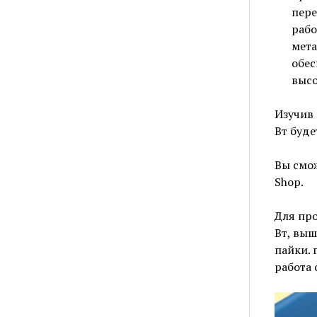
пере
рабо
мета
обес
высо
Изучив 
Вт буде
Вы смо
Shop.
Для пр
Вт, вы
пайки. 
работа