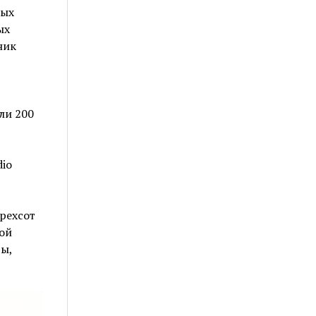
ных
ых
ник
ли 200
io
рехсот
ой
ы,