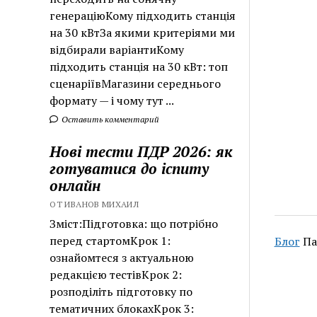
генераціюКому підходить станція
на 30 кВтЗа якими критеріями ми
відбирали варіантиКому
підходить станція на 30 кВт: топ
сценаріївМагазини середнього
формату — і чому тут ...
Оставить комментарий
Нові тести ПДР 2026: як
готуватися до іспиту
онлайн
ОТ ИВАНОВ МИХАИЛ
Зміст:Підготовка: що потрібно
перед стартомКрок 1:
Блог
Па
ознайомтеся з актуальною
редакцією тестівКрок 2:
розподіліть підготовку по
тематичних блокахКрок 3: