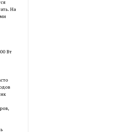
тся
ать. На
ими
00 Вт
асто
одов
ник
ров,
ть