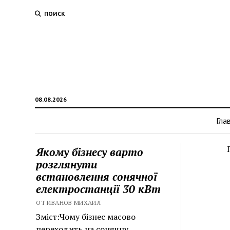
ПОИСК
08.08.2026
Гла
Якому бізнесу варто
розглянути
встановлення сонячної
електростанції 30 кВт
ОТ ИВАНОВ МИХАИЛ
Зміст:Чому бізнес масово
переходить на сонячну