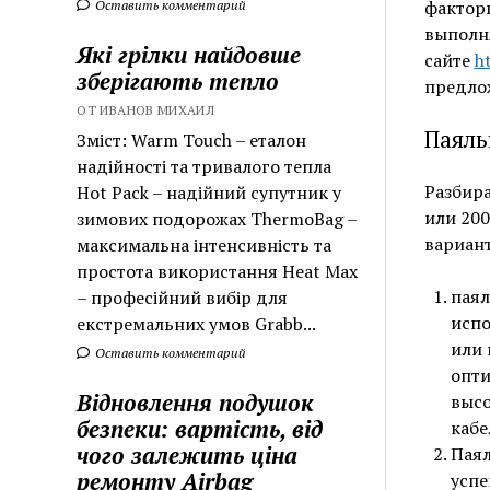
факторы
Оставить комментарий
выполня
Які грілки найдовше
сайте
h
зберігають тепло
предлож
ОТ ИВАНОВ МИХАИЛ
Паяль
Зміст: Warm Touch – еталон
надійності та тривалого тепла
Разбира
Hot Pack – надійний супутник у
или 200
зимових подорожах ThermoBag –
вариан
максимальна інтенсивність та
простота використання Heat Max
паял
– професійний вибір для
испо
екстремальних умов Grabb...
или 
Оставить комментарий
опти
Відновлення подушок
высо
безпеки: вартість, від
кабе
чого залежить ціна
Паял
ремонту Airbag
успе