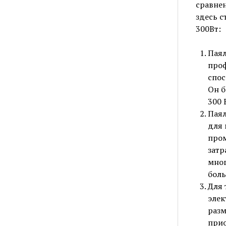
сравнен
здесь с
300Вт:
Паял
проф
спос
Он б
300 
Паял
для 
пром
затр
мног
бол
Для 
элек
разм
прио