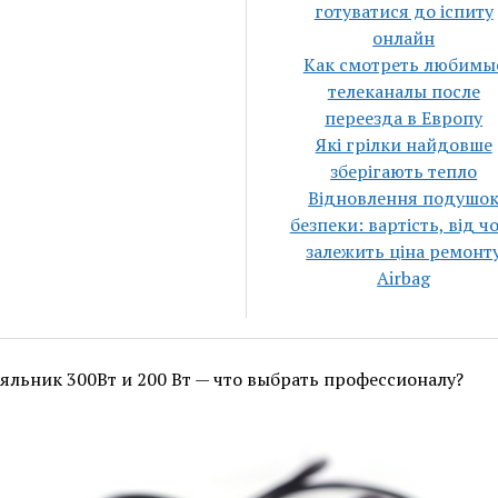
готуватися до іспиту
онлайн
Как смотреть любимы
телеканалы после
переезда в Европу
Які грілки найдовше
зберігають тепло
Відновлення подушо
безпеки: вартість, від ч
залежить ціна ремонт
Airbag
яльник 300Вт и 200 Вт — что выбрать профессионалу?