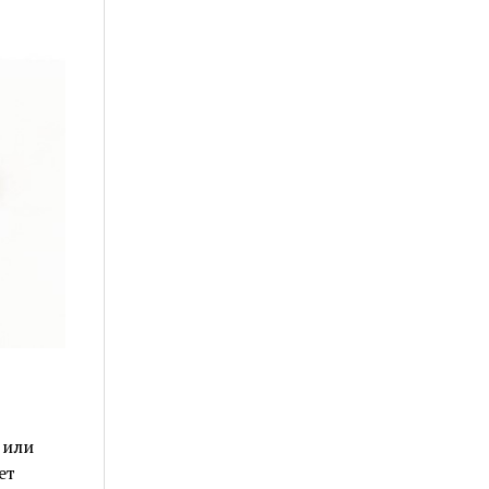
 или
ет