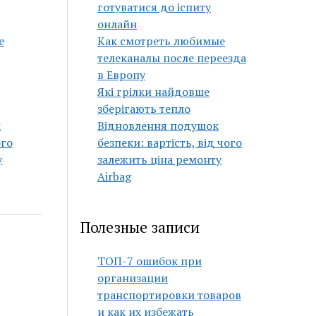
готуватися до іспиту
онлайн
е
Как смотреть любимые
телеканалы после переезда
в Европу
Які грілки найдовше
зберігають тепло
к
Відновлення подушок
ого
безпеки: вартість, від чого
у
залежить ціна ремонту
Airbag
Полезные записи
ТОП-7 ошибок при
организации
транспортировки товаров
и как их избежать