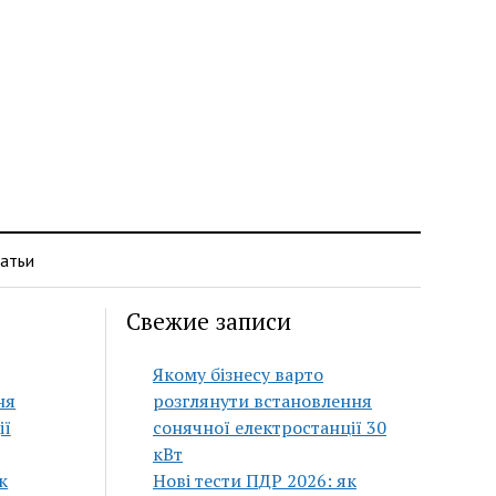
атьи
Свежие записи
Якому бізнесу варто
ня
розглянути встановлення
ії
сонячної електростанції 30
кВт
к
Нові тести ПДР 2026: як