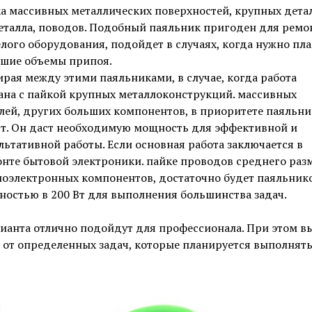
а массивных металлических поверхностей, крупных дета
еталла, поводов. Подобный паяльник пригоден для ремо
лого оборудования, подойдет в случаях, когда нужно пл
шие объемы припоя.
рая между этими паяльниками, в случае, когда работа
ана с пайкой крупных металлоконструкций. массивных
лей, других больших компонентов, в приоритете паяльни
т. Он даст необходимую мощность для эффективной и
льтативной работы. Если основная работа заключается в
нте бытовой электроники. пайке проводов среднего разм
оэлектронных компонентов, достаточно будет паяльнико
остью в 200 Вт для выполнения большинства задач.
ианта отлично подойдут для профессионала. При этом в
 от определенных задач, которые планируется выполнять