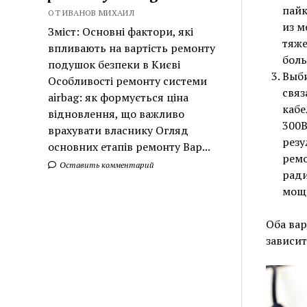
пайк
ОТ ИВАНОВ МИХАИЛ
из м
Зміст: Основні фактори, які
тяже
впливають на вартість ремонту
боль
подушок безпеки в Києві
Выби
Особливості ремонту системи
связ
airbag: як формується ціна
кабе
відновлення, що важливо
300В
врахувати власнику Огляд
резу
основних етапів ремонту Вар...
ремо
Оставить комментарий
ради
мощн
Оба вар
зависит