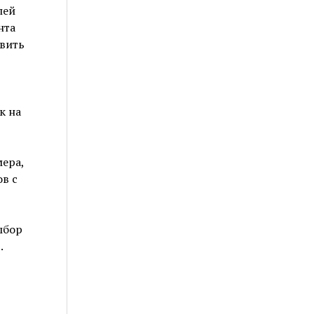
лей
нта
авить
к на
ера,
в с
ыбор
.