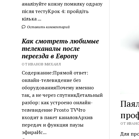
аналізуйте кожну помилку одразу
після тестуКрок 4: пройдіть
кілька ...
Оставить комментарий
Как смотреть любимые
телеканалы после
переезда в Европу
ОТ ИВАНОВ МИХАИЛ
Содержание:Прямой ответ:
онлайн-телевидение без
оборудованияПочему именно
так, а не через спутникДетальный
Паял
разбор: как устроено онлайн-
телевидение Prosto TVЧто
про
входит в пакет каналовАрхив
ОТ ИВАНО
передач и функция паузы
эфираИс...
Для пр