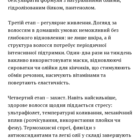
безсульфатні формули з натуральними оліями,
гідролізованим білком, пантенолом.
Третій етап – регулярне живлення. Догляд за
волоссям в домашніх умовах неможливий без
глибокого відновлення: не лише шкіра, а й
структура волосся потребує періодичної
інтенсивної підтримки. Один-два рази на тиждень
важливо використовувати маски, відновлюючі
сироватки чи олійки для кінчиків, що стимулюють
обмін речовин, насичують вітамінами та
повертають еластичність.
Четвертий етап – захист. Навіть найсильніше,
здорове волосся щодня піддається стресу:
ультрафіолет, температурні коливання, механічний
вплив (розчісування, використання плойки чи
фену). Термозахисні спреї, флюїди з
антиоксидантами та легкі олії у складі завершують