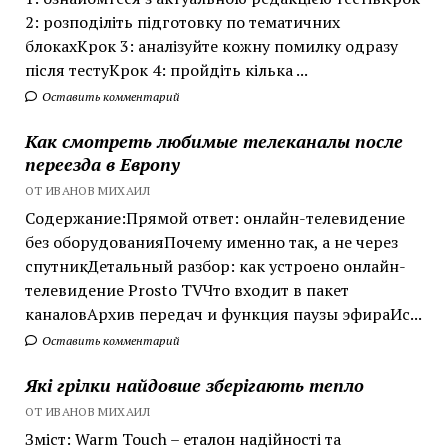
2: розподіліть підготовку по тематичних
блокахКрок 3: аналізуйте кожну помилку одразу
після тестуКрок 4: пройдіть кілька ...
Оставить комментарий
Как смотреть любимые телеканалы после
переезда в Европу
ОТ ИВАНОВ МИХАИЛ
Содержание:Прямой ответ: онлайн-телевидение
без оборудованияПочему именно так, а не через
спутникДетальный разбор: как устроено онлайн-
телевидение Prosto TVЧто входит в пакет
каналовАрхив передач и функция паузы эфираИс...
Оставить комментарий
Які грілки найдовше зберігають тепло
ОТ ИВАНОВ МИХАИЛ
Зміст: Warm Touch – еталон надійності та