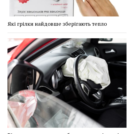
Які грілки найдовше зберігають тепло