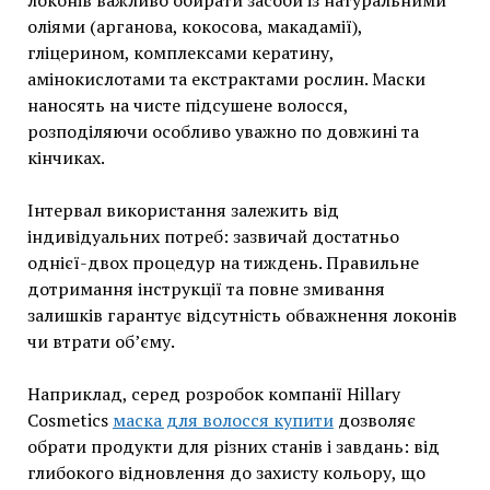
локонів важливо обирати засоби із натуральними
оліями (арганова, кокосова, макадамії),
гліцерином, комплексами кератину,
амінокислотами та екстрактами рослин. Маски
наносять на чисте підсушене волосся,
розподіляючи особливо уважно по довжині та
кінчиках.
Інтервал використання залежить від
індивідуальних потреб: зазвичай достатньо
однієї-двох процедур на тиждень. Правильне
дотримання інструкції та повне змивання
залишків гарантує відсутність обважнення локонів
чи втрати об’єму.
Наприклад, серед розробок компанії Hillary
Cosmetics
маска для волосся купити
дозволяє
обрати продукти для різних станів і завдань: від
глибокого відновлення до захисту кольору, що