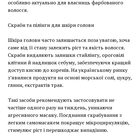
особливо актуально для власниць фарбованого
волосся.
Скраби та пілінги для шкіри голови
Шкіра голови часто залишається поза увагою, хоча
саме від її стану залежить ріст та якість волосся.
Скраби видаляють залишки стайлінгу, ороговілі
клітини й надлишок себуму, забезпечуючи кращий
доступ кисню до коренів. На українському ринку
з’явилися продукти на основі морської солі, цукру,
глини, екстрактів трав.
Такі засоби рекомендують застосовувати не
частіше одного разу на тиждень, уникаючи
агресивного масажу. Поєднання скрабування з
легким самомасажем покращує мікроциркуляцію,
стимулює ріст і перешкоджає випадінню.