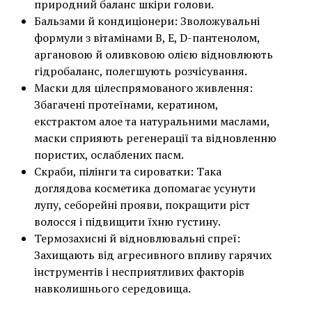
природний баланс шкіри голови.
Бальзами й кондиціонери: Зволожувальні
формули з вітамінами B, E, D-пантенолом,
аргановою й оливковою олією відновлюють
гідробаланс, полегшують розчісування.
Маски для цілеспрямованого живлення:
Збагачені протеїнами, кератином,
екстрактом алое та натуральними маслами,
маски сприяють регенерації та відновленню
пористих, ослаблених пасм.
Скраби, пілінги та сироватки: Така
доглядова косметика допомагає усунути
лупу, себорейні прояви, покращити ріст
волосся і підвищити їхню густину.
Термозахисні й відновлювальні спреї:
Захищають від агресивного впливу гарячих
інструментів і несприятливих факторів
навколишнього середовища.