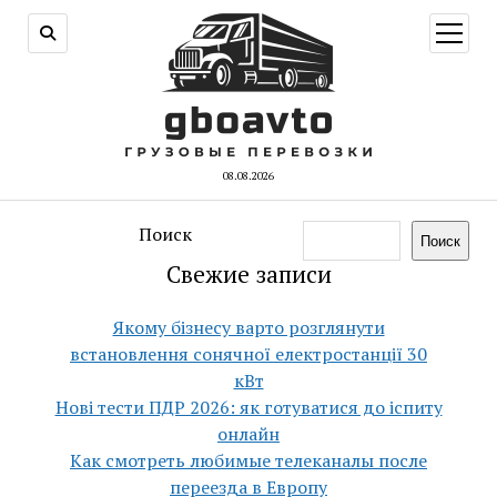
открыт
меню
08.08.2026
Поиск
Поиск
Свежие записи
Якому бізнесу варто розглянути
встановлення сонячної електростанції 30
кВт
Нові тести ПДР 2026: як готуватися до іспиту
онлайн
Как смотреть любимые телеканалы после
переезда в Европу