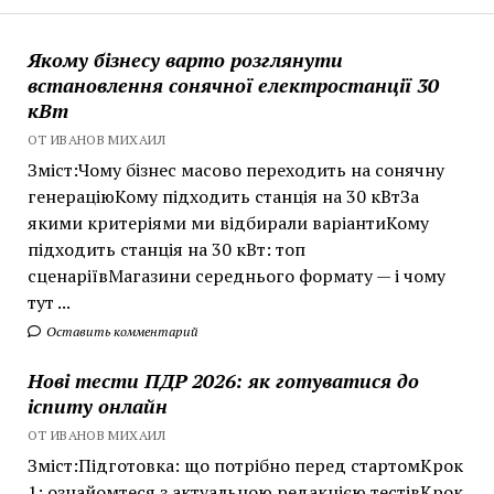
Якому бізнесу варто розглянути
встановлення сонячної електростанції 30
кВт
ОТ ИВАНОВ МИХАИЛ
Зміст:Чому бізнес масово переходить на сонячну
генераціюКому підходить станція на 30 кВтЗа
якими критеріями ми відбирали варіантиКому
підходить станція на 30 кВт: топ
сценаріївМагазини середнього формату — і чому
тут ...
Оставить комментарий
Нові тести ПДР 2026: як готуватися до
іспиту онлайн
ОТ ИВАНОВ МИХАИЛ
Зміст:Підготовка: що потрібно перед стартомКрок
1: ознайомтеся з актуальною редакцією тестівКрок