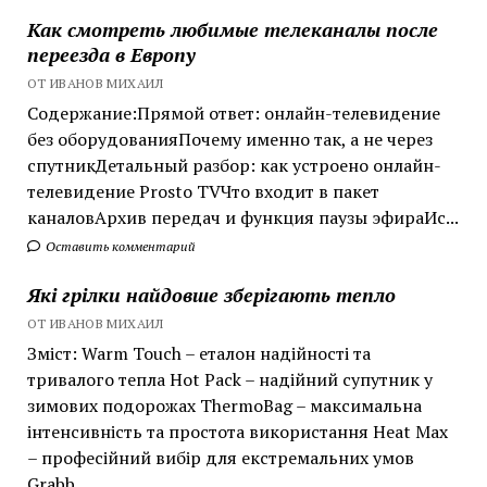
Как смотреть любимые телеканалы после
переезда в Европу
ОТ ИВАНОВ МИХАИЛ
Содержание:Прямой ответ: онлайн-телевидение
без оборудованияПочему именно так, а не через
спутникДетальный разбор: как устроено онлайн-
телевидение Prosto TVЧто входит в пакет
каналовАрхив передач и функция паузы эфираИс...
Оставить комментарий
Які грілки найдовше зберігають тепло
ОТ ИВАНОВ МИХАИЛ
Зміст: Warm Touch – еталон надійності та
тривалого тепла Hot Pack – надійний супутник у
зимових подорожах ThermoBag – максимальна
інтенсивність та простота використання Heat Max
– професійний вибір для екстремальних умов
Grabb...