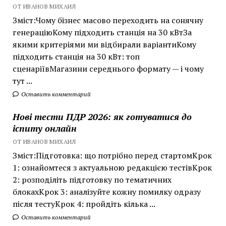
ОТ ИВАНОВ МИХАИЛ
Зміст:Чому бізнес масово переходить на сонячну
генераціюКому підходить станція на 30 кВтЗа
якими критеріями ми відбирали варіантиКому
підходить станція на 30 кВт: топ
сценаріївМагазини середнього формату — і чому
тут ...
Оставить комментарий
Нові тести ПДР 2026: як готуватися до
іспиту онлайн
ОТ ИВАНОВ МИХАИЛ
Зміст:Підготовка: що потрібно перед стартомКрок
1: ознайомтеся з актуальною редакцією тестівКрок
2: розподіліть підготовку по тематичних
блокахКрок 3: аналізуйте кожну помилку одразу
після тестуКрок 4: пройдіть кілька ...
Оставить комментарий