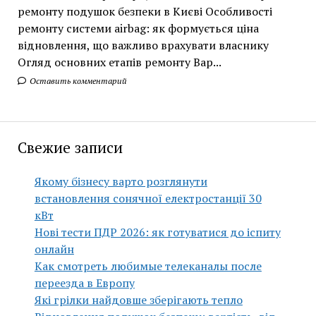
ремонту подушок безпеки в Києві Особливості
ремонту системи airbag: як формується ціна
відновлення, що важливо врахувати власнику
Огляд основних етапів ремонту Вар...
Оставить комментарий
Свежие записи
Якому бізнесу варто розглянути
встановлення сонячної електростанції 30
кВт
Нові тести ПДР 2026: як готуватися до іспиту
онлайн
Как смотреть любимые телеканалы после
переезда в Европу
Які грілки найдовше зберігають тепло