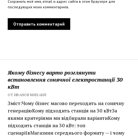
Сохранить моё имя, email и адрес сайта в этом браузере для
последующих моих комментариев.
Якому бізнесу варто розглянути
встановлення сонячної електростанції 30
кВт
ОТ ИВАНОВ МИХАИЛ
Зміст:Чому бізнес масово переходить на сонячну
генераціюКому підходить станція на 30 кВтЗа
якими критеріями ми відбирали варіантиКому
підходить станція на 30 кВт: топ
сценаріївМагазини середнього формату — і чому