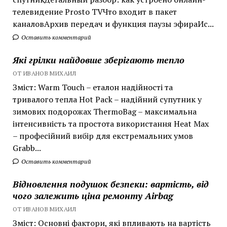
телевидение Prosto TVЧто входит в пакет
каналовАрхив передач и функция паузы эфираИс...
Оставить комментарий
Які грілки найдовше зберігають тепло
ОТ ИВАНОВ МИХАИЛ
Зміст: Warm Touch – еталон надійності та
тривалого тепла Hot Pack – надійний супутник у
зимових подорожах ThermoBag – максимальна
інтенсивність та простота використання Heat Max
– професійний вибір для екстремальних умов
Grabb...
Оставить комментарий
Відновлення подушок безпеки: вартість, від
чого залежить ціна ремонту Airbag
ОТ ИВАНОВ МИХАИЛ
Зміст: Основні фактори, які впливають на вартість