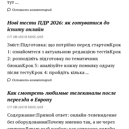
тут ...
Оставить комментарий
Нові тести ПДР 2026: як готуватися до
іспиту онлайн
ОТ ИВАНОВ МИХАИЛ
Зміст:Підготовка: що потрібно перед стартомКрок
1: ознайомтеся з актуальною редакцією тестівКрок
2: розподіліть підготовку по тематичних
блокахКрок 3: аналізуйте кожну помилку одразу
після тестуКрок 4: пройдіть кілька ...
Оставить комментарий
Как смотреть любимые телеканалы после
переезда в Европу
ОТ ИВАНОВ МИХАИЛ
Содержание:Прямой ответ: онлайн-телевидение
без оборудованияПочему именно так, а не через
спутникДетальный разбор: как устроено онлайн-