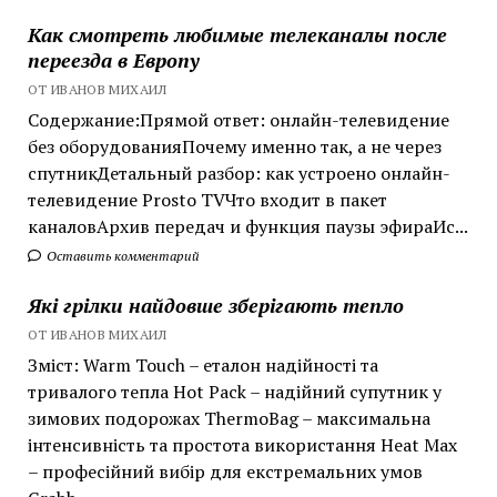
Как смотреть любимые телеканалы после
переезда в Европу
ОТ ИВАНОВ МИХАИЛ
Содержание:Прямой ответ: онлайн-телевидение
без оборудованияПочему именно так, а не через
спутникДетальный разбор: как устроено онлайн-
телевидение Prosto TVЧто входит в пакет
каналовАрхив передач и функция паузы эфираИс...
Оставить комментарий
Які грілки найдовше зберігають тепло
ОТ ИВАНОВ МИХАИЛ
Зміст: Warm Touch – еталон надійності та
тривалого тепла Hot Pack – надійний супутник у
зимових подорожах ThermoBag – максимальна
інтенсивність та простота використання Heat Max
– професійний вибір для екстремальних умов