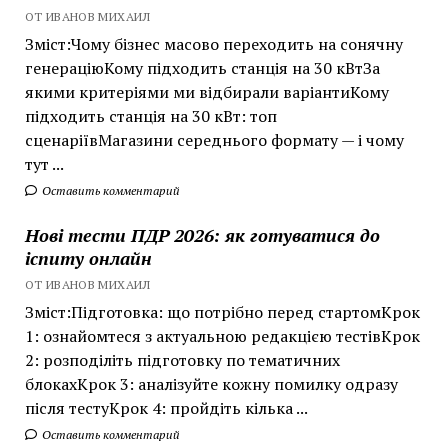
ОТ ИВАНОВ МИХАИЛ
Зміст:Чому бізнес масово переходить на сонячну
генераціюКому підходить станція на 30 кВтЗа
якими критеріями ми відбирали варіантиКому
підходить станція на 30 кВт: топ
сценаріївМагазини середнього формату — і чому
тут ...
Оставить комментарий
Нові тести ПДР 2026: як готуватися до
іспиту онлайн
ОТ ИВАНОВ МИХАИЛ
Зміст:Підготовка: що потрібно перед стартомКрок
1: ознайомтеся з актуальною редакцією тестівКрок
2: розподіліть підготовку по тематичних
блокахКрок 3: аналізуйте кожну помилку одразу
після тестуКрок 4: пройдіть кілька ...
Оставить комментарий