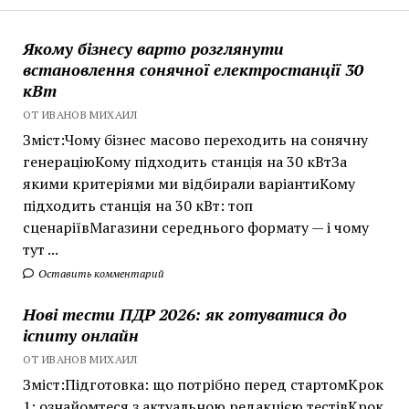
Якому бізнесу варто розглянути
встановлення сонячної електростанції 30
кВт
ОТ ИВАНОВ МИХАИЛ
Зміст:Чому бізнес масово переходить на сонячну
генераціюКому підходить станція на 30 кВтЗа
якими критеріями ми відбирали варіантиКому
підходить станція на 30 кВт: топ
сценаріївМагазини середнього формату — і чому
тут ...
Оставить комментарий
Нові тести ПДР 2026: як готуватися до
іспиту онлайн
ОТ ИВАНОВ МИХАИЛ
Зміст:Підготовка: що потрібно перед стартомКрок
1: ознайомтеся з актуальною редакцією тестівКрок