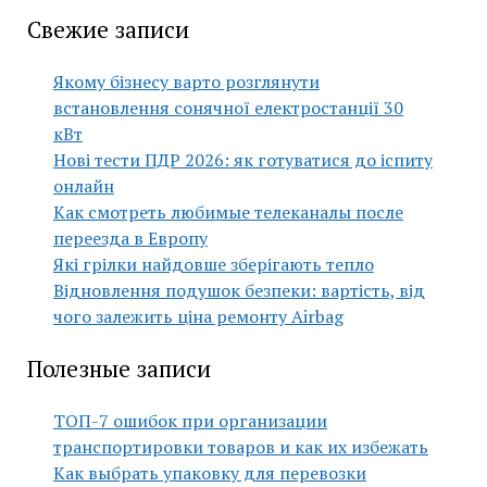
Свежие записи
Якому бізнесу варто розглянути
встановлення сонячної електростанції 30
кВт
Нові тести ПДР 2026: як готуватися до іспиту
онлайн
Как смотреть любимые телеканалы после
переезда в Европу
Які грілки найдовше зберігають тепло
Відновлення подушок безпеки: вартість, від
чого залежить ціна ремонту Airbag
Полезные записи
ТОП-7 ошибок при организации
транспортировки товаров и как их избежать
Как выбрать упаковку для перевозки