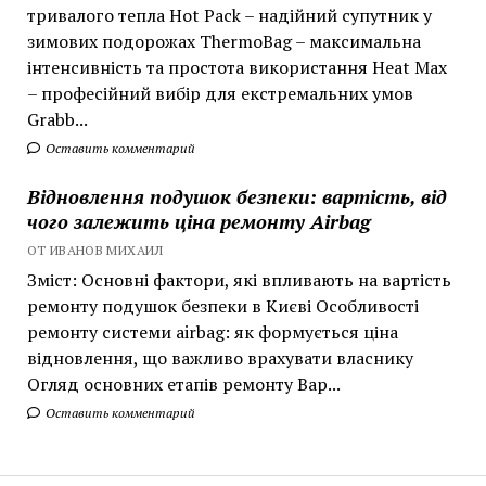
тривалого тепла Hot Pack – надійний супутник у
зимових подорожах ThermoBag – максимальна
інтенсивність та простота використання Heat Max
– професійний вибір для екстремальних умов
Grabb...
Оставить комментарий
Відновлення подушок безпеки: вартість, від
чого залежить ціна ремонту Airbag
ОТ ИВАНОВ МИХАИЛ
Зміст: Основні фактори, які впливають на вартість
ремонту подушок безпеки в Києві Особливості
ремонту системи airbag: як формується ціна
відновлення, що важливо врахувати власнику
Огляд основних етапів ремонту Вар...
Оставить комментарий