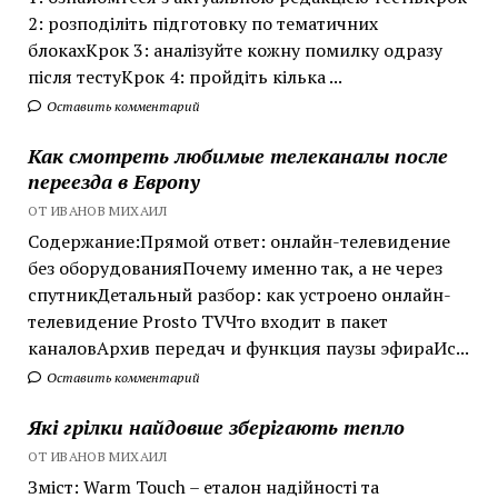
2: розподіліть підготовку по тематичних
блокахКрок 3: аналізуйте кожну помилку одразу
після тестуКрок 4: пройдіть кілька ...
Оставить комментарий
Как смотреть любимые телеканалы после
переезда в Европу
ОТ ИВАНОВ МИХАИЛ
Содержание:Прямой ответ: онлайн-телевидение
без оборудованияПочему именно так, а не через
спутникДетальный разбор: как устроено онлайн-
телевидение Prosto TVЧто входит в пакет
каналовАрхив передач и функция паузы эфираИс...
Оставить комментарий
Які грілки найдовше зберігають тепло
ОТ ИВАНОВ МИХАИЛ
Зміст: Warm Touch – еталон надійності та