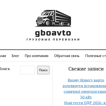
вная
Блог
Про компанию
Обратная связь
Полезные ст
Свежие записи
Поиск
Поиск
Якому бізнесу варто
розглянути встановлен
сонячної електростанц
30 кВт
Нові тести ПДР 2026: я