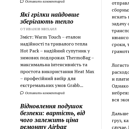
Оставить комментарий
отправл
сборных
Які грілки найдовше
искать 
зберігають тепло
задачу 
ОТ ИВАНОВ МИХАИЛ
транспо
Зміст: Warm Touch – еталон
нюансов
надійності та тривалого тепла
сроки, 
Hot Pack – надійний супутник у
грамотн
зимових подорожах ThermoBag –
максимальна інтенсивність та
Логисти
простота використання Heat Max
расходо
– професійний вибір для
и плати
екстремальних умов Grabb...
Однако 
небреж
Оставить комментарий
вся эко
Відновлення подушок
безпеки: вартість, від
Дальше 
чого залежить ціна
груз, к
ремонту Airbag
случае.