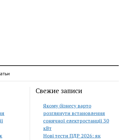
атьи
Свежие записи
Якому бізнесу варто
ня
розглянути встановлення
ії
сонячної електростанції 30
кВт
к
Нові тести ПДР 2026: як