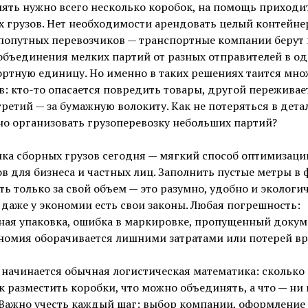
ять нужно всего несколько коробок, на помощь приходит
 грузов. Нет необходимости арендовать целый контейне
попутных перевозчиков — транспортные компании берут 
объединения мелких партий от разных отправителей в од
ртную единицу. Но именно в таких решениях таится мно
: кто-то опасается повредить товары, другой переживает
третий — за бумажную волокиту. Как не потеряться в дета
о организовать грузоперевозку небольших партий?
ка сборных грузов сегодня — мягкий способ оптимизаци
в для бизнеса и частных лиц. Заполнить пустые метры в 
ть только за свой объем — это разумно, удобно и экологич
даже у экономии есть свои законы. Любая погрешность:
ная упаковка, ошибка в маркировке, пропущенный докум
номия оборачивается лишними затратами или потерей вр
начинается обычная логистическая математика: сколько 
ак разместить коробки, что можно объединять, а что — ни 
 Важно учесть каждый шаг: выбор компании, оформление 