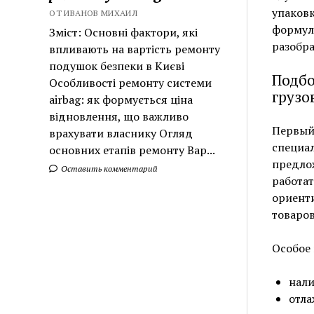
упаковк
ОТ ИВАНОВ МИХАИЛ
формула
Зміст: Основні фактори, які
разобра
впливають на вартість ремонту
подушок безпеки в Києві
Подбо
Особливості ремонту системи
грузо
airbag: як формується ціна
відновлення, що важливо
Первый
врахувати власнику Огляд
специал
основних етапів ремонту Вар...
предло
Оставить комментарий
работа
ориент
товаров
Особое
нали
отла