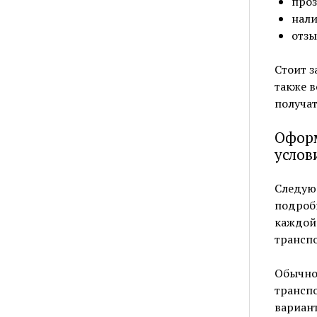
проз
нали
отзы
Стоит з
также в
получат
Оформ
услов
Следую
подробн
каждой 
трансп
Обычно 
транспо
вариан