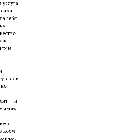
 услуга
р или
на себя
ну
жество
 за
лях и
и
фургоне
но.
ент — и
емени.
весит
в коем
заказа,