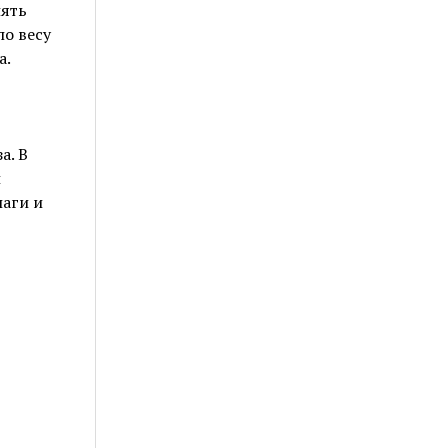
нять
по весу
а.
а. В
й
лаги и