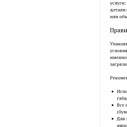
услуги:
детали:
или объ
Прави
Упаковк
условия
именно 
загрязн
Рекоме
Испо
габа
Все 
(бум
Для 
амор