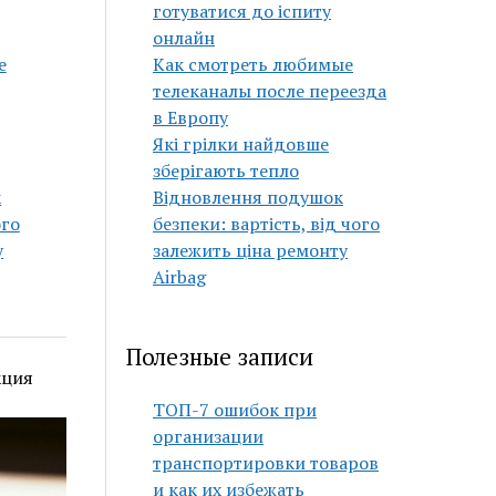
готуватися до іспиту
онлайн
е
Как смотреть любимые
телеканалы после переезда
в Европу
Які грілки найдовше
зберігають тепло
к
Відновлення подушок
ого
безпеки: вартість, від чого
у
залежить ціна ремонту
Airbag
Полезные записи
кция
ТОП-7 ошибок при
организации
транспортировки товаров
и как их избежать