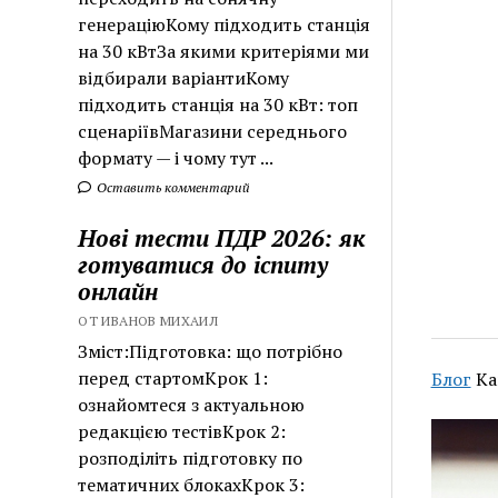
генераціюКому підходить станція
на 30 кВтЗа якими критеріями ми
відбирали варіантиКому
підходить станція на 30 кВт: топ
сценаріївМагазини середнього
формату — і чому тут ...
Оставить комментарий
Нові тести ПДР 2026: як
готуватися до іспиту
онлайн
ОТ ИВАНОВ МИХАИЛ
Зміст:Підготовка: що потрібно
перед стартомКрок 1:
Блог
Ка
ознайомтеся з актуальною
редакцією тестівКрок 2:
розподіліть підготовку по
тематичних блокахКрок 3: