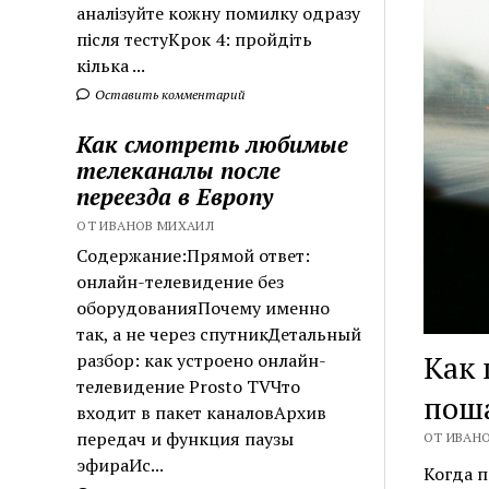
аналізуйте кожну помилку одразу
після тестуКрок 4: пройдіть
кілька ...
Оставить комментарий
Как смотреть любимые
телеканалы после
переезда в Европу
ОТ ИВАНОВ МИХАИЛ
Содержание:Прямой ответ:
онлайн-телевидение без
оборудованияПочему именно
так, а не через спутникДетальный
Как 
разбор: как устроено онлайн-
телевидение Prosto TVЧто
пош
входит в пакет каналовАрхив
передач и функция паузы
ОТ ИВАНО
эфираИс...
Когда п