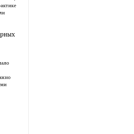
рактике
ли
орных
мало
ажно
ами