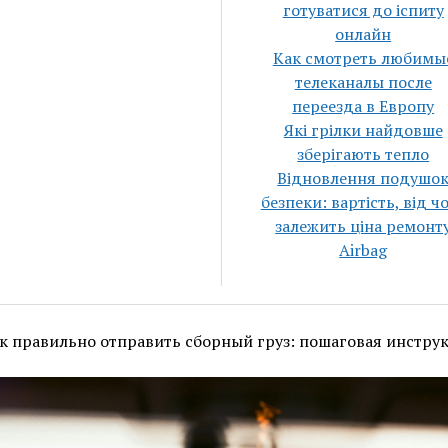
готуватися до іспиту
онлайн
Как смотреть любимы
телеканалы после
переезда в Европу
Які грілки найдовше
зберігають тепло
Відновлення подушо
безпеки: вартість, від ч
залежить ціна ремонт
Airbag
к правильно отправить сборный груз: пошаговая инстру