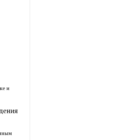
ке и
дения
енным