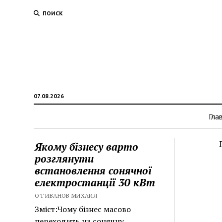
ПОИСК
07.08.2026
Гла
Якому бізнесу варто
розглянути
встановлення сонячної
електростанції 30 кВт
ОТ ИВАНОВ МИХАИЛ
Зміст:Чому бізнес масово
переходить на сонячну