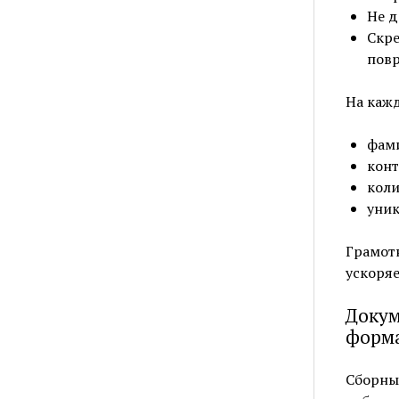
Не д
Скре
повр
На кажд
фами
конт
коли
уник
Грамотн
ускоряе
Докум
форма
Сборный