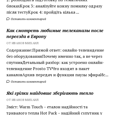
блокахКрок 3: аналізуйте кожну помилку одразу
після тестуКрок 4: пройдіть кілька ...
Оставить комментарий
Как смотреть любимые телеканалы после
переезда в Европу
ОТ ИВАНОВ МИХАИЛ
Содержание:Прямой ответ: онлайн-телевидение
без оборудованияПочему именно так, а не через
спутникДетальный разбор: как устроено онлайн-
телевидение Prosto TVЧто входит в пакет
каналовАрхив передач и функция паузы эфираИс...
Оставить комментарий
Які грілки найдовше зберігають тепло
ОТ ИВАНОВ МИХАИЛ
Зміст: Warm Touch – еталон надійності та
тривалого тепла Hot Pack – надійний супутник у