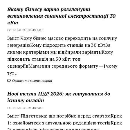
Якому бізнесу варто розглянути
встановлення сонячної електростанції 30
кВт
ОТ ИВАНОВ МИХАИЛ
Зміст:Чому бізнес масово переходить на сонячну
генераціюКому підходить станція на 30 кВтЗа
якими критеріями ми відбирали варіантиКому
підходить станція на 30 кВт: топ
сценаріївМагазини середнього формату — і чому
тут ...
Оставить комментарий
Нові тести ПДР 2026: як готуватися до
іспиту онлайн
ОТ ИВАНОВ МИХАИЛ
Зміст:Підготовка: що потрібно перед стартомКрок
1: ознайомтеся з актуальною редакцією тестівКрок
2: розподіліть підготовку по тематичних