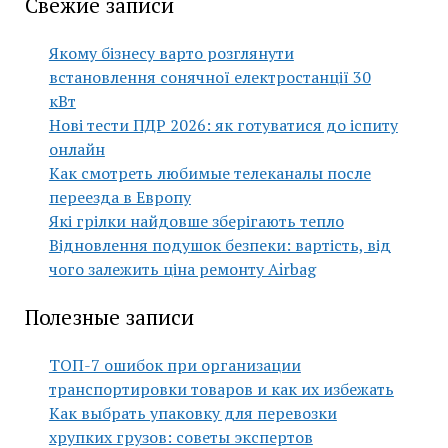
Свежие записи
Якому бізнесу варто розглянути
встановлення сонячної електростанції 30
кВт
Нові тести ПДР 2026: як готуватися до іспиту
онлайн
Как смотреть любимые телеканалы после
переезда в Европу
Які грілки найдовше зберігають тепло
Відновлення подушок безпеки: вартість, від
чого залежить ціна ремонту Airbag
Полезные записи
ТОП-7 ошибок при организации
транспортировки товаров и как их избежать
Как выбрать упаковку для перевозки
хрупких грузов: советы экспертов