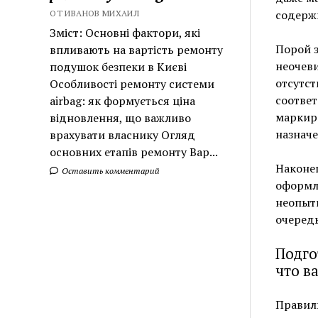
содерж
ОТ ИВАНОВ МИХАИЛ
Зміст: Основні фактори, які
Порой з
впливають на вартість ремонту
неочев
подушок безпеки в Києві
отсутс
Особливості ремонту системи
соответ
airbag: як формується ціна
маркиро
відновлення, що важливо
назначе
врахувати власнику Огляд
основних етапів ремонту Вар...
Наконец
Оставить комментарий
оформл
неопытн
очередь
Подго
что в
Правил