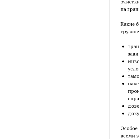
очистки
на гран
Какие 
грузопе
тран
зави
инво
усло
тамо
паке
прои
спра
дове
доку
Особое
всеми 