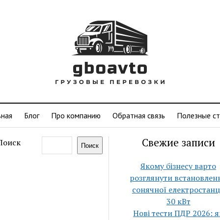
вная
Блог
Про компанию
Обратная связь
Полезные ст
Свежие записи
Поиск
Поиск
Якому бізнесу варто
розглянути встановлен
сонячної електростанц
30 кВт
Нові тести ПДР 2026: я