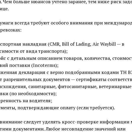
. Чем больше нюансов учтено заранее, тем ниже риск за
ице.
бумаги всегда требуют особого внимания при междунаро
ревозках:
спортная накладная (CMR, Bill of Lading, Air Waybill — в
симости от вида транспорта);
йс с детальным описанием товаров, количества, стоимос
вий поставки (Incoterms);
женная декларация с верно подобранными кодами ТН В
т разрешительных документов — сертификаты соответств
схождения, санитарные, фитосанитарные, ветеринарные
вки (по необходимости);
ренность на водителя;
менты, подтверждающие оплату (если требуется).
 внимание следует уделять кросс-проверке информации
этими документами. Любое несовпадение значений или