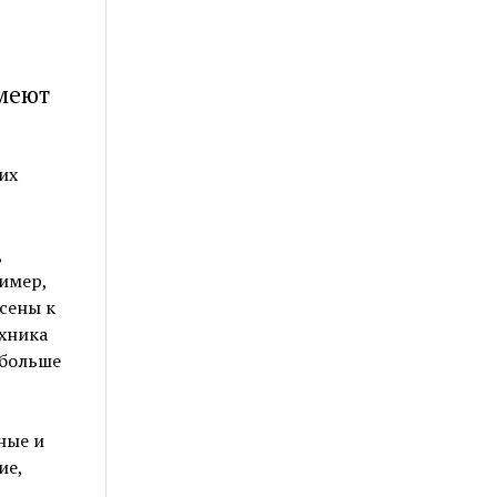
имеют
их
,
имер,
сены к
ехника
 больше
ные и
ие,