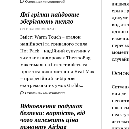
Оставить комментарий
лишняя 
срыв гр
Які грілки найдовше
докумен
зберігають тепло
водител
ОТ ИВАНОВ МИХАИЛ
одного 
Зміст: Warm Touch – еталон
изменил
надійності та тривалого тепла
пересыл
Hot Pack – надійний супутник у
момент
зимових подорожах ThermoBag –
случайн
максимальна інтенсивність та
простота використання Heat Max
Основ
– професійний вибір для
екстремальних умов Grabb...
Ситуаци
они лег
Оставить комментарий
несоотв
Відновлення подушок
нюансы 
безпеки: вартість, від
неактуа
чого залежить ціна
автомат
ремонту Airbag
даже м