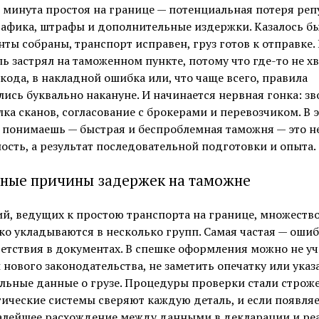
минута простоя на границе — потенциальная потеря реп
афика, штрафы и дополнительные издержки. Казалось бы
ты собраны, транспорт исправен, груз готов к отправке. 
ь застрял на таможенном пункте, потому что где-то не хв
кода, в накладной ошибка или, что чаще всего, правила
ись буквально накануне. И начинается нервная гонка: зв
ка сканов, согласование с брокерами и перевозчиком. В э
 понимаешь — быстрая и беспроблемная таможня — это н
ость, а результат последовательной подготовки и опыта.
ные причины задержек на таможне
й, ведущих к простою транспорта на границе, множество,
ко укладываются в несколько групп. Самая частая — оши
етствия в документах. В спешке оформления можно не уч
нового законодательства, не заметить опечатку или указ
льные данные о грузе. Процедуры проверки стали строже
ические системы сверяют каждую деталь, и если появля
алейшее расхождение между данными в декларации и р