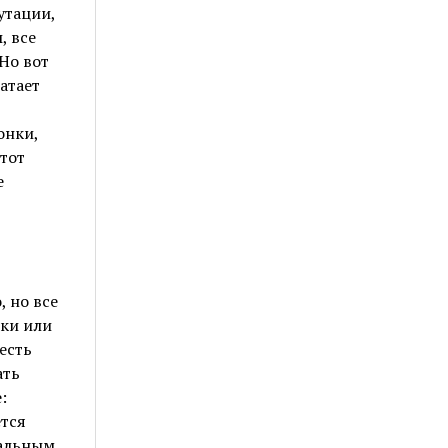
утации,
, все
Но вот
атает
онки,
тот
е
 но все
бки или
есть
ать
:
ется
еальным