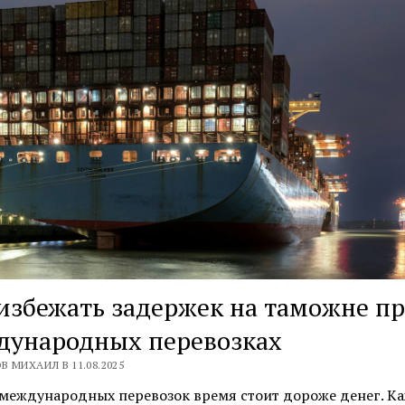
избежать задержек на таможне п
дународных перевозках
В МИХАИЛ В 11.08.2025
 международных перевозок время стоит дороже денег. К