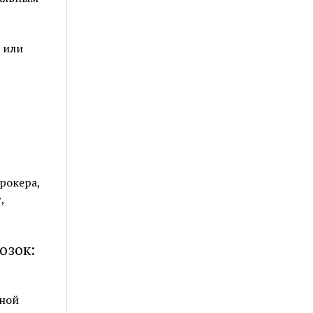
 или
рокера,
,
озок:
ной