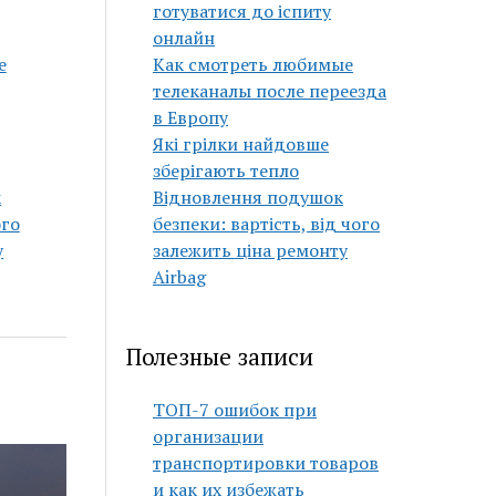
готуватися до іспиту
онлайн
е
Как смотреть любимые
телеканалы после переезда
в Европу
Які грілки найдовше
зберігають тепло
к
Відновлення подушок
ого
безпеки: вартість, від чого
у
залежить ціна ремонту
Airbag
Полезные записи
ТОП-7 ошибок при
организации
транспортировки товаров
и как их избежать