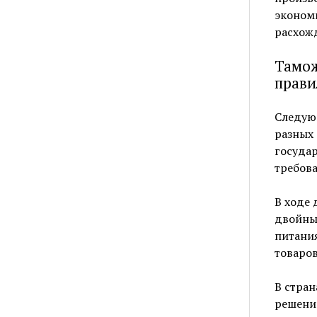
эконом
расхож
Тамож
прави
Следую
разных 
государ
требова
В ходе 
двойны
питания
товаро
В стран
решение