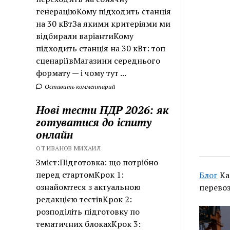
генераціюКому підходить станція
на 30 кВтЗа якими критеріями ми
відбирали варіантиКому
підходить станція на 30 кВт: топ
сценаріївМагазини середнього
формату — і чому тут ...
Оставить комментарий
Нові тести ПДР 2026: як
готуватися до іспиту
онлайн
ОТ ИВАНОВ МИХАИЛ
Зміст:Підготовка: що потрібно
перед стартомКрок 1:
Блог
Ка
ознайомтеся з актуальною
перевоз
редакцією тестівКрок 2:
розподіліть підготовку по
тематичних блокахКрок 3: