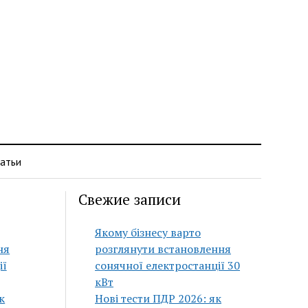
атьи
Свежие записи
Якому бізнесу варто
ня
розглянути встановлення
ії
сонячної електростанції 30
кВт
к
Нові тести ПДР 2026: як