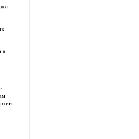
ают
ых
 в
с
ам
артии