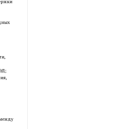
держки
дных
ти,
ЭД;
ия,
 между