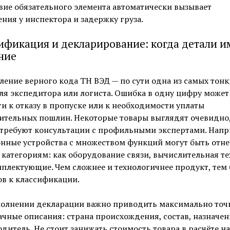
вие обязательного элемента автоматически вызывает
ния у инспектора и задержку груза.
ификация и декларирование: когда детали 
ние
ение верного кода ТН ВЭД — по сути одна из самых тонк
ля экспедитора или логиста. Ошибка в одну цифру может
и к отказу в пропуске или к необходимости уплаты
ительных пошлин. Некоторые товары выглядят очевидно
 требуют консультации с профильными экспертами. Напр
нные устройства с множеством функций могут быть отне
категориям: как оборудование связи, вычислительная т
плектующие. Чем сложнее и технологичнее продукт, тем
в к классификации.
полнении декларации важно приводить максимально точ
чные описания: страна происхождения, состав, назначен
дитель. Не стоит занижать стоимость товара в расчёте на