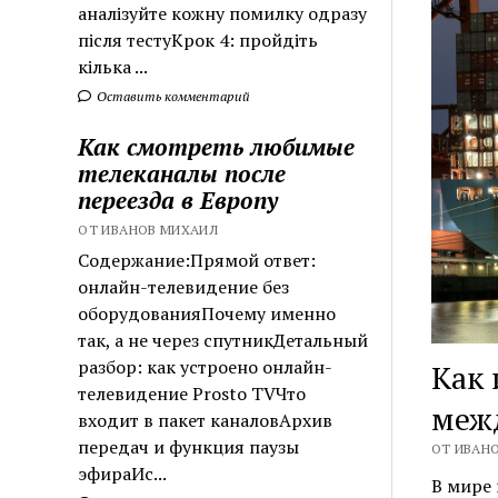
аналізуйте кожну помилку одразу
після тестуКрок 4: пройдіть
кілька ...
Оставить комментарий
Как смотреть любимые
телеканалы после
переезда в Европу
ОТ ИВАНОВ МИХАИЛ
Содержание:Прямой ответ:
онлайн-телевидение без
оборудованияПочему именно
так, а не через спутникДетальный
разбор: как устроено онлайн-
Как 
телевидение Prosto TVЧто
меж
входит в пакет каналовАрхив
передач и функция паузы
ОТ ИВАНО
эфираИс...
В мире