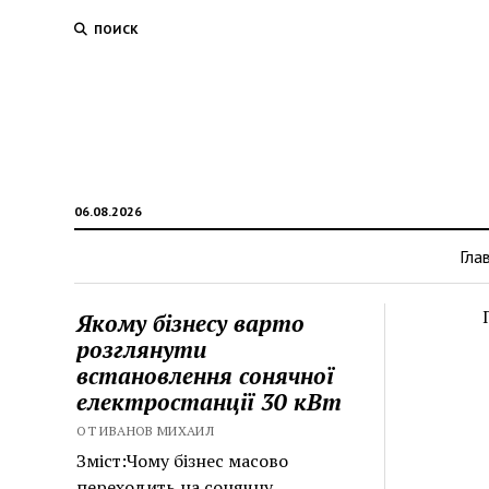
ПОИСК
06.08.2026
Гла
Якому бізнесу варто
розглянути
встановлення сонячної
електростанції 30 кВт
ОТ ИВАНОВ МИХАИЛ
Зміст:Чому бізнес масово
переходить на сонячну