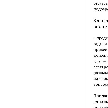
отсутст
подозре
Класс
значе
Определ
задач д
привест
дополн
другие
электро
разным 
или ком
вопросо
При за
однозна
произво