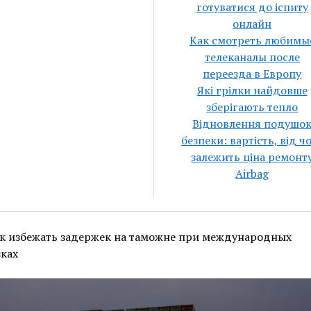
готуватися до іспиту
онлайн
Как смотреть любимы
телеканалы после
переезда в Европу
Які грілки найдовше
зберігають тепло
Відновлення подушо
безпеки: вартість, від ч
залежить ціна ремонт
Airbag
к избежать задержек на таможне при международных
ках