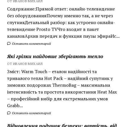
ОТ ИВАНОВ МИХАИЛ
Содержание:Прямой ответ: онлайн-телевидение
без оборудованияПочему именно так, а не через
спутникДетальный разбор: как устроено онлайн-
телевидение Prosto TVЧто входит в пакет
каналовАрхив передач и функция паузы эфираИс...
Оставить комментарий
Які грілки найдовше зберігають тепло
ОТ ИВАНОВ МИХАИЛ
Зміст: Warm Touch – еталон надійності та
тривалого тепла Hot Pack – надійний супутник у
зимових подорожах ThermoBag – максимальна
інтенсивність та простота використання Heat Max
– професійний вибір для екстремальних умов
Grabb...
Оставить комментарий
Відновлення подушок безпеки: вартість, від