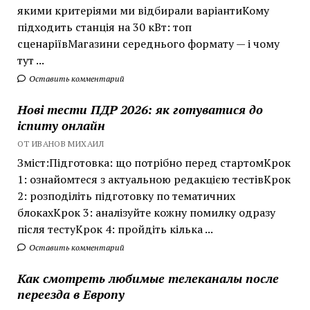
якими критеріями ми відбирали варіантиКому
підходить станція на 30 кВт: топ
сценаріївМагазини середнього формату — і чому
тут ...
Оставить комментарий
Нові тести ПДР 2026: як готуватися до
іспиту онлайн
ОТ ИВАНОВ МИХАИЛ
Зміст:Підготовка: що потрібно перед стартомКрок
1: ознайомтеся з актуальною редакцією тестівКрок
2: розподіліть підготовку по тематичних
блокахКрок 3: аналізуйте кожну помилку одразу
після тестуКрок 4: пройдіть кілька ...
Оставить комментарий
Как смотреть любимые телеканалы после
переезда в Европу