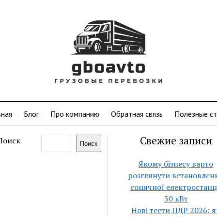
вная
Блог
Про компанию
Обратная связь
Полезные ст
Свежие записи
Поиск
Поиск
Якому бізнесу варто
розглянути встановлен
сонячної електростанц
30 кВт
Нові тести ПДР 2026: я