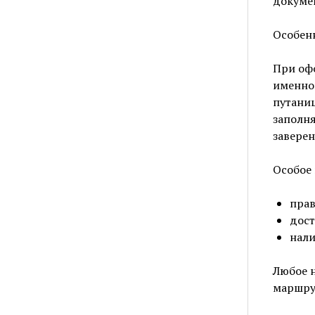
докумен
Особен
При оф
именно 
путаниц
заполня
завере
Особое
прав
дост
нали
Любое 
маршрут