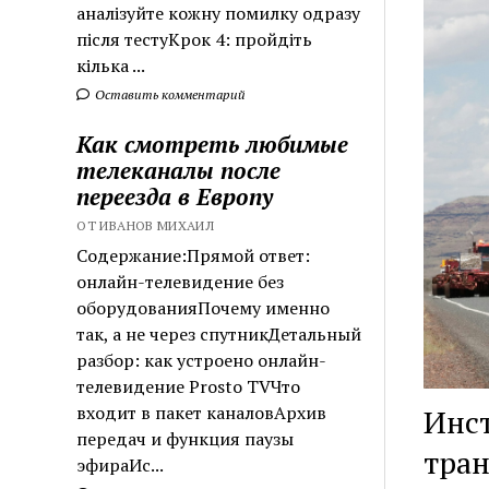
аналізуйте кожну помилку одразу
після тестуКрок 4: пройдіть
кілька ...
Оставить комментарий
Как смотреть любимые
телеканалы после
переезда в Европу
ОТ ИВАНОВ МИХАИЛ
Содержание:Прямой ответ:
онлайн-телевидение без
оборудованияПочему именно
так, а не через спутникДетальный
разбор: как устроено онлайн-
телевидение Prosto TVЧто
входит в пакет каналовАрхив
Инст
передач и функция паузы
тра
эфираИс...