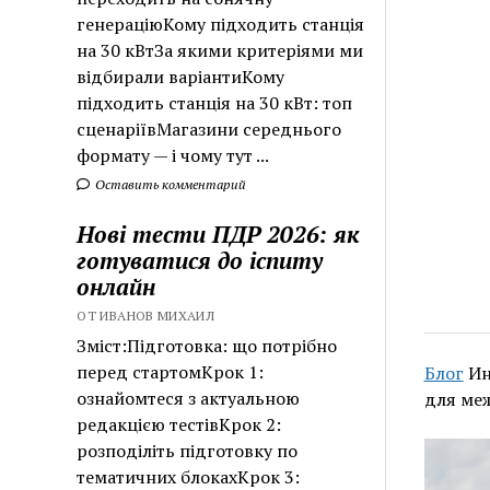
генераціюКому підходить станція
на 30 кВтЗа якими критеріями ми
відбирали варіантиКому
підходить станція на 30 кВт: топ
сценаріївМагазини середнього
формату — і чому тут ...
Оставить комментарий
Нові тести ПДР 2026: як
готуватися до іспиту
онлайн
ОТ ИВАНОВ МИХАИЛ
Зміст:Підготовка: що потрібно
перед стартомКрок 1:
Блог
Ин
ознайомтеся з актуальною
для ме
редакцією тестівКрок 2:
розподіліть підготовку по
тематичних блокахКрок 3: