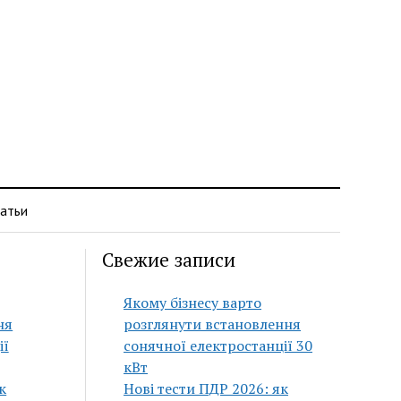
атьи
Свежие записи
Якому бізнесу варто
ня
розглянути встановлення
ії
сонячної електростанції 30
кВт
к
Нові тести ПДР 2026: як