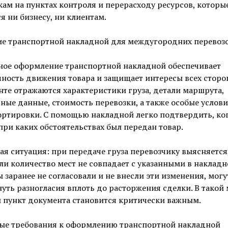
ам на пунктах контроля и перерасходу ресурсов, которые
я ни бизнесу, ни клиентам.
ие транспортной накладной для междугородних перевоз
ное оформление транспортной накладной обеспечивает
ность движения товара и защищает интересы всех сторон
те отражаются характеристики груза, детали маршрута,
ные данные, стоимость перевозки, а также особые услов
ртировки. С помощью накладной легко подтвердить, ког
при каких обстоятельствах был передан товар.
я ситуация: при передаче груза перевозчику выясняется,
ли количество мест не совпадает с указанными в накладн
 заранее не согласовали и не внесли эти изменения, могу
уть разногласия вплоть до расторжения сделки. В такой
 пункт документа становится критически важным.
ые требования к оформлению транспортной накладной