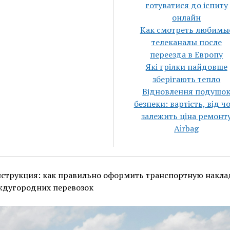
готуватися до іспиту
онлайн
Как смотреть любимы
телеканалы после
переезда в Европу
Які грілки найдовше
зберігають тепло
Відновлення подушо
безпеки: вартість, від ч
залежить ціна ремонт
Airbag
струкция: как правильно оформить транспортную накл
ждугородних перевозок