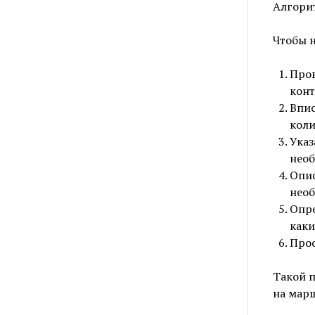
Алгори
Чтобы н
Пров
конт
Впис
коли
Указ
необ
Опис
необ
Опре
каки
Прос
Такой 
на марш