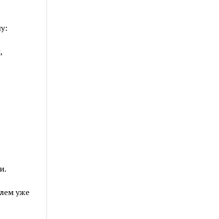
у:
,
и.
лем уже