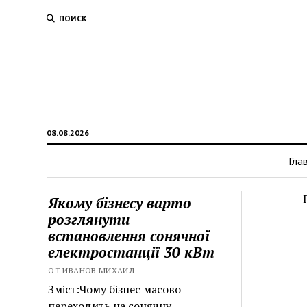
ПОИСК
08.08.2026
Гла
Якому бізнесу варто
розглянути
встановлення сонячної
електростанції 30 кВт
ОТ ИВАНОВ МИХАИЛ
Зміст:Чому бізнес масово
переходить на сонячну