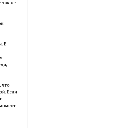
 так не
ок
. В
ия
да,
 что
ой. Если
т
 момент