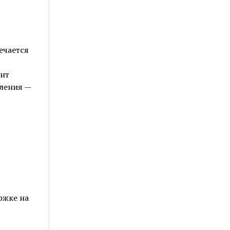
ечается
ент
ления —
ржке на