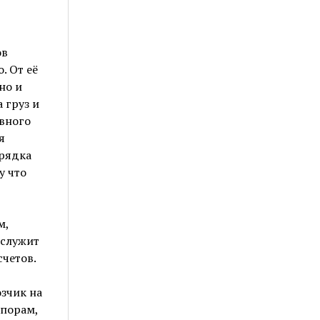
ов
. От её
но и
 груз и
вного
я
орядка
у что
м,
 служит
четов.
зчик на
спорам,