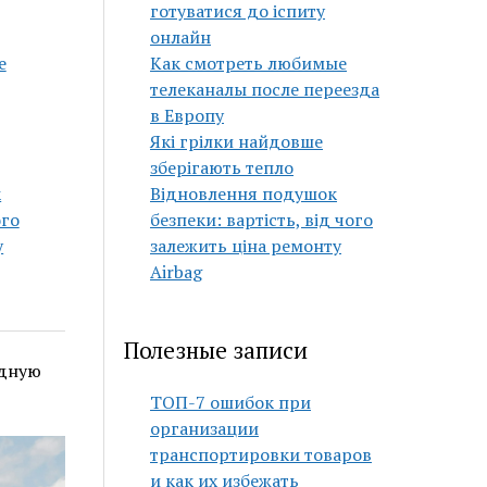
готуватися до іспиту
онлайн
е
Как смотреть любимые
телеканалы после переезда
в Европу
Які грілки найдовше
зберігають тепло
к
Відновлення подушок
ого
безпеки: вартість, від чого
у
залежить ціна ремонту
Airbag
Полезные записи
адную
ТОП-7 ошибок при
организации
транспортировки товаров
и как их избежать