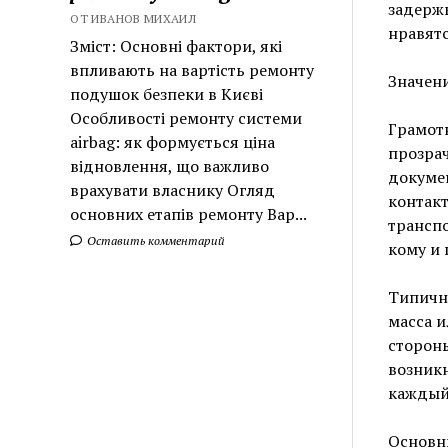
задержк
ОТ ИВАНОВ МИХАИЛ
нравятс
Зміст: Основні фактори, які
впливають на вартість ремонту
Значен
подушок безпеки в Києві
Особливості ремонту системи
Грамот
airbag: як формується ціна
прозрач
відновлення, що важливо
докумен
врахувати власнику Огляд
контакт
основних етапів ремонту Вар...
транспо
Оставить комментарий
кому и 
Типична
масса и
стороны
возникн
каждый
Основн