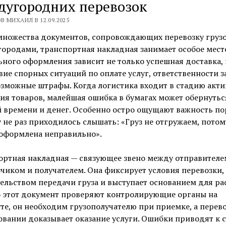
дугородних перевозок
В МИХАИЛ В 12.09.2025
множества документов, сопровождающих перевозку груз
ородами, транспортная накладная занимает особое место
ного оформления зависит не только успешная доставка, 
вие спорных ситуаций по оплате услуг, ответственности за
зможные штрафы. Когда логистика входит в стадию акти
я товаров, малейшая ошибка в бумагах может обернутьс
 времени и денег. Особенно остро ощущают важность п
у не раз приходилось слышать: «Груз не отгружаем, потом
 оформлена неправильно».
ортная накладная — связующее звено между отправителе
чиком и получателем. Она фиксирует условия перевозки,
ельством передачи груза и выступает основанием для рас
 этот документ проверяют контролирующие органы на
е, он необходим грузополучателю при приемке, а перево
овании доказывает оказание услуги. Ошибки приводят к 