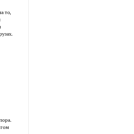
а то,
й
и
узах.
пора.
угом