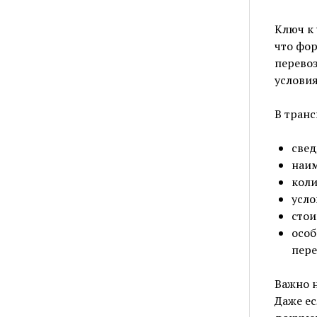
Ключ к 
что фо
перевоз
условия
В транс
свед
наим
коли
усло
стои
особ
пере
Важно н
Даже ес