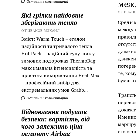
меж
Оставить комментарий
ОТ ИВАНО
Які грілки найдовше
зберігають тепло
Среди 
между г
ОТ ИВАНОВ МИХАИЛ
правиль
Зміст: Warm Touch – еталон
отсутст
надійності та тривалого тепла
даже во
Hot Pack – надійний супутник у
движени
зимових подорожах ThermoBag –
потерей
максимальна інтенсивність та
те, ком
простота використання Heat Max
бумага
– професійний вибір для
екстремальних умов Grabb...
Трансп
Оставить комментарий
перевоз
доказат
Відновлення подушок
Именно
безпеки: вартість, від
маршрут
чого залежить ціна
его осн
ремонту Airbag