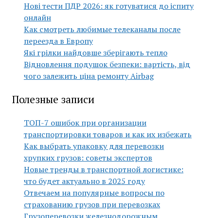
Нові тести ПДР 2026: як готуватися до іспиту
онлайн
Как смотреть любимые телеканалы после
переезда в Европу
Які грілки найдовше зберігають тепло
Відновлення подушок безпеки: вартість, від
чого залежить ціна ремонту Airbag
Полезные записи
ТОП-7 ошибок при организации
транспортировки товаров и как их избежать
Как выбрать упаковку для перевозки
хрупких грузов: советы экспертов
Новые тренды в транспортной логистике:
что будет актуально в 2025 году
Отвечаем на популярные вопросы по
страхованию грузов при перевозках
Грузоперевозки железнодорожным,