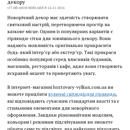
декору
ОТ ИВАНОВ МИХАИЛ В 24.11.2024
Новорічний декор має здатність створювати
святковий настрій, перетворюючи простір на
казкове місце. Одним із популярних варіантів є
гірлянди-сітки для зовнішнього декору. Вони
надають можливість оригінально прикрасити
будь-який інтер’єр або екстер’єр. Такі прикраси
особливо популярні серед власників будинків,
магазинів, ресторанів і кафе, адже вони створюють
яскравий акцент та привертають увагу.
В інтернет-магазині hoztovary-vylkun.com.ua ви
можете придбати
вуличні світлодіодні гірлянди
,
які відповідають сучасним стандартам якості та є
стильними елементами для новорічного
оформлення. Завдяки різноманітним моделям,
кольорам і режимам підсвічування ви зможете
обрати саме ту підсвітку, яка найкраще підходить