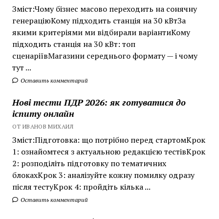
Зміст:Чому бізнес масово переходить на сонячну
генераціюКому підходить станція на 30 кВтЗа
якими критеріями ми відбирали варіантиКому
підходить станція на 30 кВт: топ
сценаріївМагазини середнього формату — і чому
тут ...
Оставить комментарий
Нові тести ПДР 2026: як готуватися до
іспиту онлайн
ОТ ИВАНОВ МИХАИЛ
Зміст:Підготовка: що потрібно перед стартомКрок
1: ознайомтеся з актуальною редакцією тестівКрок
2: розподіліть підготовку по тематичних
блокахКрок 3: аналізуйте кожну помилку одразу
після тестуКрок 4: пройдіть кілька ...
Оставить комментарий