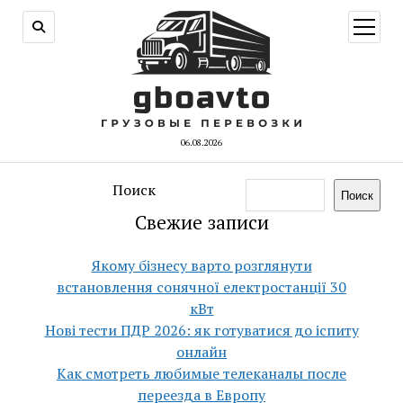
открыт
меню
06.08.2026
Поиск
Поиск
Свежие записи
Якому бізнесу варто розглянути
встановлення сонячної електростанції 30
кВт
Нові тести ПДР 2026: як готуватися до іспиту
онлайн
Как смотреть любимые телеканалы после
переезда в Европу