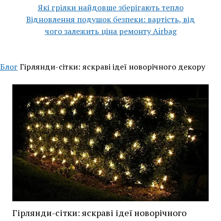
Які грілки найдовше зберігають тепло
Відновлення подушок безпеки: вартість, від
чого залежить ціна ремонту Airbag
Блог
Гірлянди-сітки: яскраві ідеї новорічного декору
Гірлянди-сітки: яскраві ідеї новорічного