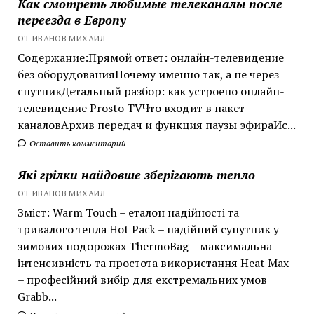
Как смотреть любимые телеканалы после
переезда в Европу
ОТ ИВАНОВ МИХАИЛ
Содержание:Прямой ответ: онлайн-телевидение
без оборудованияПочему именно так, а не через
спутникДетальный разбор: как устроено онлайн-
телевидение Prosto TVЧто входит в пакет
каналовАрхив передач и функция паузы эфираИс...
Оставить комментарий
Які грілки найдовше зберігають тепло
ОТ ИВАНОВ МИХАИЛ
Зміст: Warm Touch – еталон надійності та
тривалого тепла Hot Pack – надійний супутник у
зимових подорожах ThermoBag – максимальна
інтенсивність та простота використання Heat Max
– професійний вибір для екстремальних умов
Grabb...