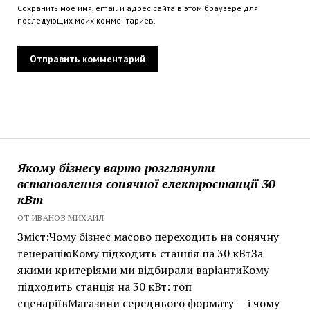
Сохранить моё имя, email и адрес сайта в этом браузере для
последующих моих комментариев.
Якому бізнесу варто розглянути
встановлення сонячної електростанції 30
кВт
ОТ ИВАНОВ МИХАИЛ
Зміст:Чому бізнес масово переходить на сонячну
генераціюКому підходить станція на 30 кВтЗа
якими критеріями ми відбирали варіантиКому
підходить станція на 30 кВт: топ
сценаріївМагазини середнього формату — і чому