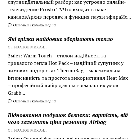
спутникДетальный разбор: как устроено онлайн-
телевидение Prosto TVЧто входит в пакет
каналовАрхив передач и функция паузы эфираИс...
Оставить комментарий
Які грілки найдовше зберігають тепло
ОТ ИВАНОВ МИХАИЛ
Зміст: Warm Touch – еталон надійності та
тривалого тепла Hot Pack – надійний супутник у
зимових подорожах ThermoBag – максимальна
інтенсивність та простота використання Heat Max
– професійний вибір для екстремальних умов
Grabb...
Оставить комментарий
Відновлення подушок безпеки: вартість, від
чого залежить ціна ремонту Airbag
ОТ ИВАНОВ МИХАИЛ
Зміст: Основні фактори, які впливають на вартість