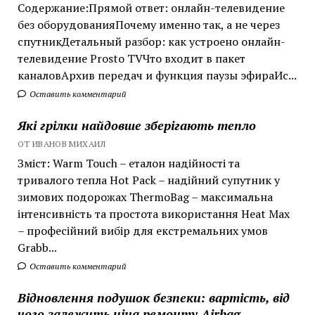
Содержание:Прямой ответ: онлайн-телевидение
без оборудованияПочему именно так, а не через
спутникДетальный разбор: как устроено онлайн-
телевидение Prosto TVЧто входит в пакет
каналовАрхив передач и функция паузы эфираИс...
Оставить комментарий
Які грілки найдовше зберігають тепло
ОТ ИВАНОВ МИХАИЛ
Зміст: Warm Touch – еталон надійності та
тривалого тепла Hot Pack – надійний супутник у
зимових подорожах ThermoBag – максимальна
інтенсивність та простота використання Heat Max
– професійний вибір для екстремальних умов
Grabb...
Оставить комментарий
Відновлення подушок безпеки: вартість, від
чого залежить ціна ремонту Airbag