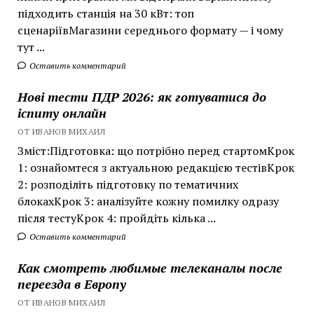
підходить станція на 30 кВт: топ
сценаріївМагазини середнього формату — і чому
тут ...
Оставить комментарий
Нові тести ПДР 2026: як готуватися до
іспиту онлайн
ОТ ИВАНОВ МИХАИЛ
Зміст:Підготовка: що потрібно перед стартомКрок
1: ознайомтеся з актуальною редакцією тестівКрок
2: розподіліть підготовку по тематичних
блокахКрок 3: аналізуйте кожну помилку одразу
після тестуКрок 4: пройдіть кілька ...
Оставить комментарий
Как смотреть любимые телеканалы после
переезда в Европу
ОТ ИВАНОВ МИХАИЛ