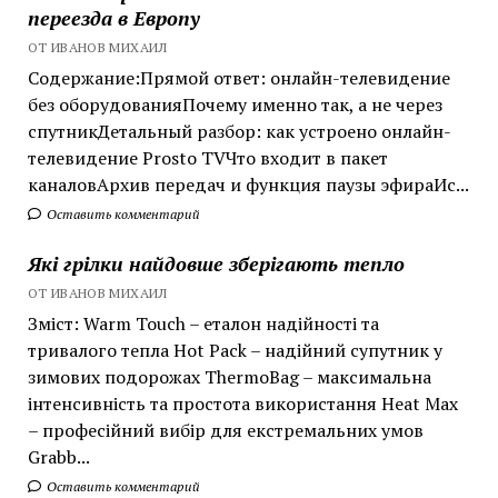
переезда в Европу
ОТ ИВАНОВ МИХАИЛ
Содержание:Прямой ответ: онлайн-телевидение
без оборудованияПочему именно так, а не через
спутникДетальный разбор: как устроено онлайн-
телевидение Prosto TVЧто входит в пакет
каналовАрхив передач и функция паузы эфираИс...
Оставить комментарий
Які грілки найдовше зберігають тепло
ОТ ИВАНОВ МИХАИЛ
Зміст: Warm Touch – еталон надійності та
тривалого тепла Hot Pack – надійний супутник у
зимових подорожах ThermoBag – максимальна
інтенсивність та простота використання Heat Max
– професійний вибір для екстремальних умов
Grabb...
Оставить комментарий