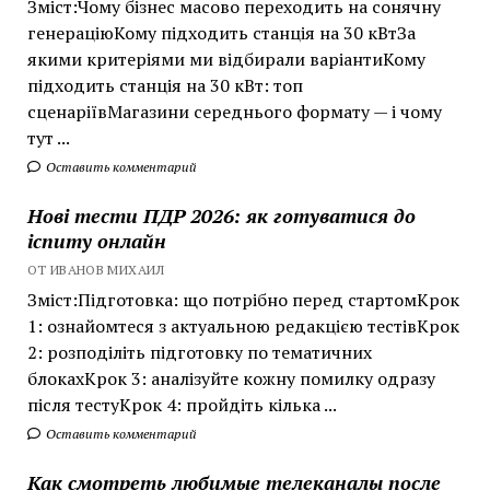
Зміст:Чому бізнес масово переходить на сонячну
генераціюКому підходить станція на 30 кВтЗа
якими критеріями ми відбирали варіантиКому
підходить станція на 30 кВт: топ
сценаріївМагазини середнього формату — і чому
тут ...
Оставить комментарий
Нові тести ПДР 2026: як готуватися до
іспиту онлайн
ОТ ИВАНОВ МИХАИЛ
Зміст:Підготовка: що потрібно перед стартомКрок
1: ознайомтеся з актуальною редакцією тестівКрок
2: розподіліть підготовку по тематичних
блокахКрок 3: аналізуйте кожну помилку одразу
після тестуКрок 4: пройдіть кілька ...
Оставить комментарий
Как смотреть любимые телеканалы после