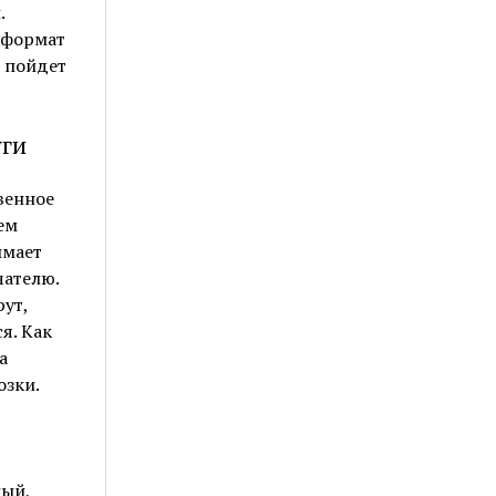
.
 формат
о пойдет
уги
венное
ем
имает
чателю.
ут,
я. Как
а
озки.
ный,