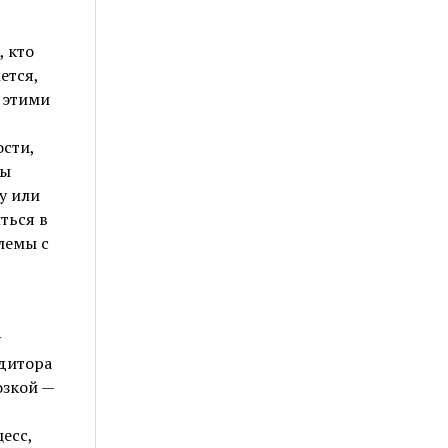
, кто
ется,
а этими
ости,
вы
у или
ться в
лемы с
у
дитора
озкой —
есс,