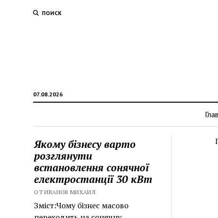
ПОИСК
07.08.2026
Гла
Якому бізнесу варто
розглянути
встановлення сонячної
електростанції 30 кВт
ОТ ИВАНОВ МИХАИЛ
Зміст:Чому бізнес масово
переходить на сонячну