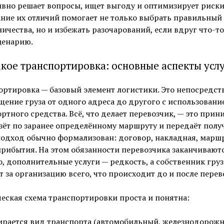
вно решает вопросы, ищет выгоду и оптимизирует риски
ние их отличий помогает не только выбрать правильный
ичества, но и избежать разочарований, если вдруг что-т
ценарию.
акое транспортировка: основные аспекты усл
ртировка — базовый элемент логистики. Это непосредст
ение груза от одного адреса до другого с использовани
ртного средства. Всё, что делает перевозчик, — это прин
езёт по заранее определённому маршруту и передаёт полу
одход обычно формализован: договор, накладная, маршр
рибытия. На этом обязанности перевозчика заканчиваютс
, дополнительные услуги — редкость, а собственник груз
т за организацию всего, что происходит до и после перев
еская схема транспортировки проста и понятна:
рается вид транспорта (автомобильный, железнодорож