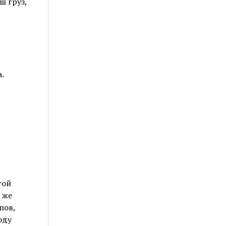
ш груз,
.
той
 же
пов,
оду