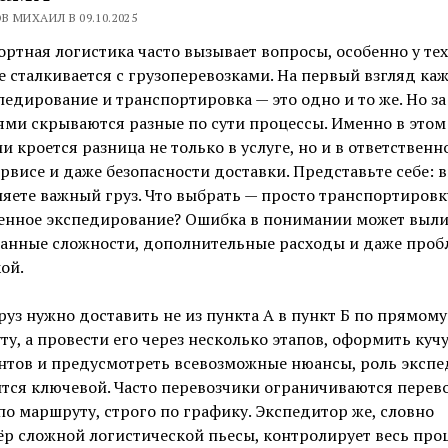
В МИХАИЛ В 09.10.2025
ртная логистика часто вызывает вопросы, особенно у тех
 сталкивается с грузоперевозками. На первый взгляд каж
педирование и транспортировка — это одно и то же. Но з
ми скрываются разные по сути процессы. Именно в этом
и кроется разница не только в услуге, но и в ответственн
ервисе и даже безопасности доставки. Представьте себе: 
яете важный груз. Что выбрать — просто транспортировк
енное экспедирование? Ошибка в понимании может выли
анные сложности, дополнительные расходы и даже проб
ой.
руз нужно доставить не из пункта А в пункт Б по прямому
у, а провести его через несколько этапов, оформить куч
нтов и предусмотреть всевозможные нюансы, роль экспе
тся ключевой. Часто перевозчики ограничиваются перев
по маршруту, строго по графику. Экспедитор же, словно
р сложной логистической пьесы, контролирует весь проц