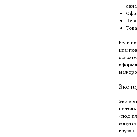
авиа
Офор
Пере
Това
Если во
или пов
обязате
оформл
мажоров
Экспе
Экспеди
не толь
«под кл
сопутс
груза н