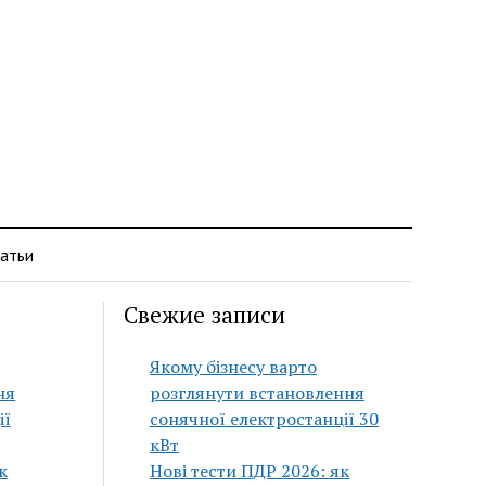
атьи
Свежие записи
Якому бізнесу варто
ня
розглянути встановлення
ії
сонячної електростанції 30
кВт
к
Нові тести ПДР 2026: як