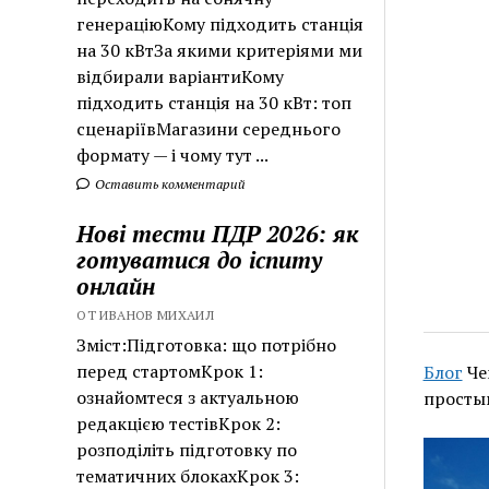
генераціюКому підходить станція
на 30 кВтЗа якими критеріями ми
відбирали варіантиКому
підходить станція на 30 кВт: топ
сценаріївМагазини середнього
формату — і чому тут ...
Оставить комментарий
Нові тести ПДР 2026: як
готуватися до іспиту
онлайн
ОТ ИВАНОВ МИХАИЛ
Зміст:Підготовка: що потрібно
перед стартомКрок 1:
Блог
Че
ознайомтеся з актуальною
просты
редакцією тестівКрок 2:
розподіліть підготовку по
тематичних блокахКрок 3: