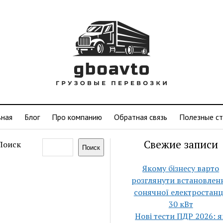
вная
Блог
Про компанию
Обратная связь
Полезные ст
Свежие записи
Поиск
Поиск
Якому бізнесу варто
розглянути встановлен
сонячної електростанц
30 кВт
Нові тести ПДР 2026: я