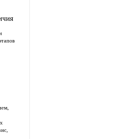
ичия
и
этапов
ием,
х
ис,