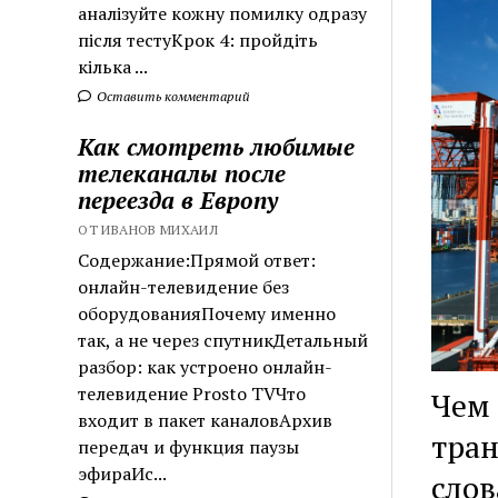
аналізуйте кожну помилку одразу
після тестуКрок 4: пройдіть
кілька ...
Оставить комментарий
Как смотреть любимые
телеканалы после
переезда в Европу
ОТ ИВАНОВ МИХАИЛ
Содержание:Прямой ответ:
онлайн-телевидение без
оборудованияПочему именно
так, а не через спутникДетальный
разбор: как устроено онлайн-
телевидение Prosto TVЧто
Чем 
входит в пакет каналовАрхив
тран
передач и функция паузы
эфираИс...
сло