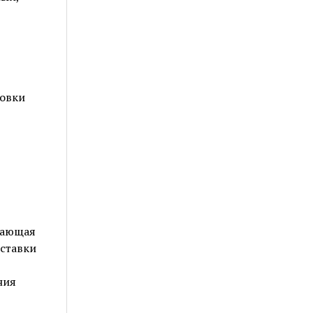
ковки
чающая
оставки
ния