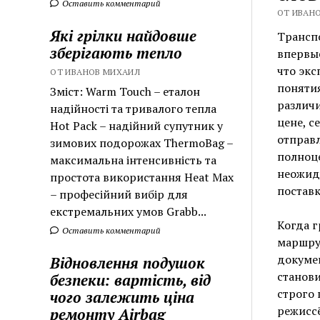
Оставить комментарий
ОТ ИВАНО
Які грілки найдовше
Транспо
зберігають тепло
впервые
что экс
ОТ ИВАНОВ МИХАИЛ
понятия
Зміст: Warm Touch – еталон
различи
надійності та тривалого тепла
цене, с
Hot Pack – надійний супутник у
отправл
зимових подорожах ThermoBag –
полноц
максимальна інтенсивність та
неожид
простота використання Heat Max
поставк
– професійний вибір для
екстремальних умов Grabb...
Когда г
Оставить комментарий
маршрут
докуме
Відновлення подушок
станови
безпеки: вартість, від
строго 
чого залежить ціна
режиссё
ремонту Airbag