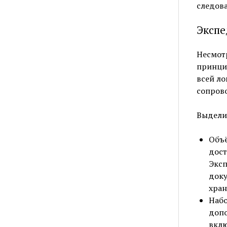
следова
Экспе
Несмотр
принцип
всей ло
сопрово
Выдели
Объё
дост
Эксп
доку
хран
Набо
допо
вклю