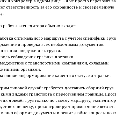
ик и контролёр в одном лице. Он не просто перевозит ва
сёт ответственность за его сохранность и своевременную
у.
р работы экспедитора обычно входят:
аботка оптимального маршрута с учётом специфики груза
мление и проверка всех необходимых документов.
низация погрузки и выгрузки.
роль соблюдения графика доставки.
модействие с транспортными компаниями, складами,
оженными органами.
ативное информирование клиента о статусе отправки.
рим типовой случай: требуется доставить сборный груз
ькими видами транспорта с пересечением границы. Прос
чик довезёт груз только по своему маршруту, экспедитор
ует всю цепочку, проконтролирует прохождение всех эта
еменно оформит документы и решит любые вопросы по х