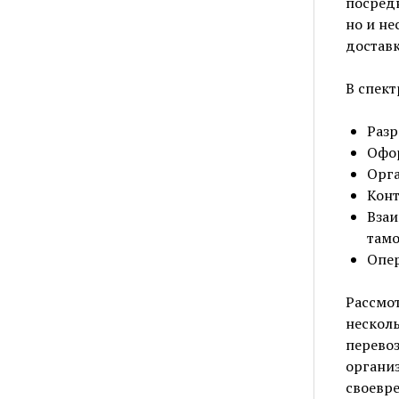
посредн
но и не
доставк
В спект
Разр
Офор
Орга
Конт
Взаи
там
Опер
Рассмот
нескол
перевоз
организ
своевр