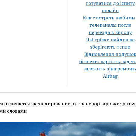
готуватися до іспиту
онлайн
Как смотреть любимы
телеканалы после
переезда в Европу
Які грілки найдовше
зберігають тепло
Відновлення подушо
безпеки: вартість, від ч
залежить ціна ремонт
Airbag
м отличается экспедирование от транспортировки: разъ
ми словами