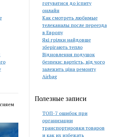
готуватися до іспиту
онлайн
е
Как смотреть любимые
телеканалы после переезда
в Европу
Які грілки найдовше
зберігають тепло
к
Відновлення подушок
ого
безпеки: вартість, від чого
у
залежить ціна ремонту
Airbag
Полезные записи
ясняем
ТОП-7 ошибок при
организации
транспортировки товаров
и как их избежать