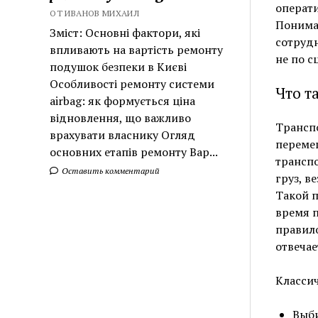
операти
ОТ ИВАНОВ МИХАИЛ
Понима
Зміст: Основні фактори, які
сотрудн
впливають на вартість ремонту
не по с
подушок безпеки в Києві
Особливості ремонту системи
Что т
airbag: як формується ціна
відновлення, що важливо
Транспо
врахувати власнику Огляд
перемещ
основних етапів ремонту Вар...
транспо
Оставить комментарий
груз, в
Такой п
время п
правило
отвечае
Классич
Выби