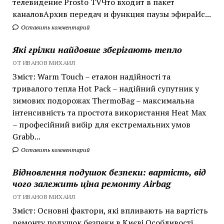
телевидение Prosto TVЧто входит в пакет
каналовАрхив передач и функция паузы эфираИс...
Оставить комментарий
Які грілки найдовше зберігають тепло
ОТ ИВАНОВ МИХАИЛ
Зміст: Warm Touch – еталон надійності та
тривалого тепла Hot Pack – надійний супутник у
зимових подорожах ThermoBag – максимальна
інтенсивність та простота використання Heat Max
– професійний вибір для екстремальних умов
Grabb...
Оставить комментарий
Відновлення подушок безпеки: вартість, від
чого залежить ціна ремонту Airbag
ОТ ИВАНОВ МИХАИЛ
Зміст: Основні фактори, які впливають на вартість
ремонту подушок безпеки в Києві Особливості