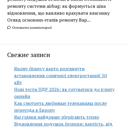
ремонту системи airbag: як формується ціна
відновлення, що важливо врахувати власнику
Огляд основних етапів ремонту Вар...
Оставить комментарий
Свежие записи
Якому бізнесу варто розглянути
встановлення сонячної електростанції 30
кВт
Нові тести ПДР 2026: як готуватися до іспиту
онлайн
Как смотреть любимые телеканалы после
переезда в Европу
Які грілки найдовше зберігають тепло
Відновлення подушок безпеки: вартість, від