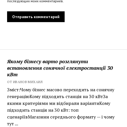
последующих моих комментариев.
Якому бізнесу варто розглянути
встановлення сонячної електростанції 30
кВт
ОТ ИВАНОВ МИХАИЛ
Зміст:Чому бізнес масово переходить на сонячну
генераціюКому підходить станція на 30 кВтЗа
якими критеріями ми відбирали варіантиКому
підходить станція на 30 кВт: топ
сценаріївМагазини середнього формату — і чому
тут ...