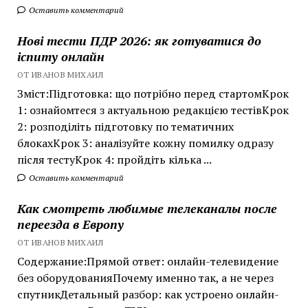
Оставить комментарий
Нові тести ПДР 2026: як готуватися до
іспиту онлайн
ОТ ИВАНОВ МИХАИЛ
Зміст:Підготовка: що потрібно перед стартомКрок
1: ознайомтеся з актуальною редакцією тестівКрок
2: розподіліть підготовку по тематичних
блокахКрок 3: аналізуйте кожну помилку одразу
після тестуКрок 4: пройдіть кілька ...
Оставить комментарий
Как смотреть любимые телеканалы после
переезда в Европу
ОТ ИВАНОВ МИХАИЛ
Содержание:Прямой ответ: онлайн-телевидение
без оборудованияПочему именно так, а не через
спутникДетальный разбор: как устроено онлайн-