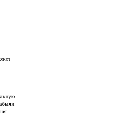
может
ельную
забыли
ная