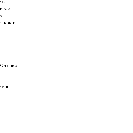
ен,
итает
у
, как в
 Однако
ии в