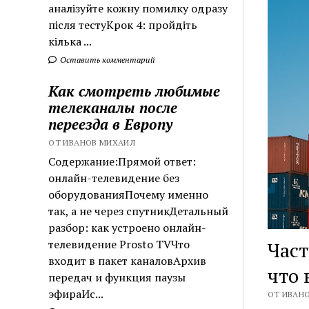
аналізуйте кожну помилку одразу
після тестуКрок 4: пройдіть
кілька ...
Оставить комментарий
Как смотреть любимые
телеканалы после
переезда в Европу
ОТ ИВАНОВ МИХАИЛ
Содержание:Прямой ответ:
онлайн-телевидение без
оборудованияПочему именно
так, а не через спутникДетальный
разбор: как устроено онлайн-
телевидение Prosto TVЧто
Част
входит в пакет каналовАрхив
что 
передач и функция паузы
эфираИс...
ОТ ИВАНО