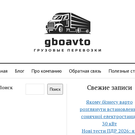
вная
Блог
Про компанию
Обратная связь
Полезные ст
Свежие записи
Поиск
Поиск
Якому бізнесу варто
розглянути встановлен
сонячної електростанц
30 кВт
Нові тести ПДР 2026: я