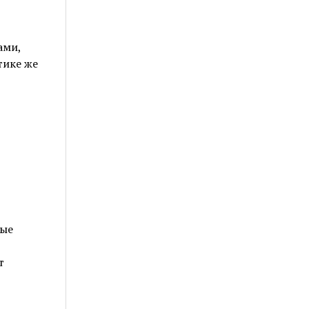
ами,
тике же
ные
т