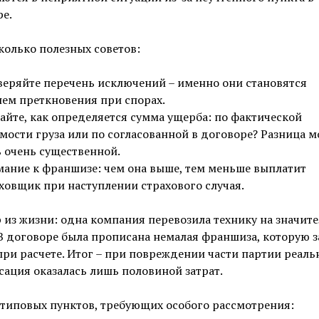
е.
колько полезных советов:
еряйте перечень исключений – именно они становятся
ем преткновения при спорах.
айте, как определяется сумма ущерба: по фактической
мости груза или по согласованной в договоре? Разница 
 очень существенной.
ание к франшизе: чем она выше, тем меньше выплатит
ховщик при наступлении страхового случая.
из жизни: одна компания перевозила технику на значит
В договоре была прописана немалая франшиза, которую 
при расчете. Итог – при повреждении части партии реаль
ация оказалась лишь половиной затрат.
типовых пунктов, требующих особого рассмотрения: