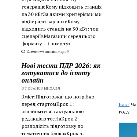
генераціюКому підходить станція
на 30 кВтЗа якими критеріями ми
відбирали варіантиКому
підходить станція на 30 кВт: топ
сценаріївМагазини середнього
формату — і чому тут ...
Оставить комментарий
Нові тести ПДР 2026: як
готуватися до іспиту
онлайн
ОТ ИВАНОВ МИХАИЛ
Зміст:Підготовка: що потрібно
перед стартомКрок 1:
Блог
Ча
ознайомтеся з актуальною
году
редакцією тестівКрок 2:
розподіліть підготовку по
тематичних блокахКрок 3: