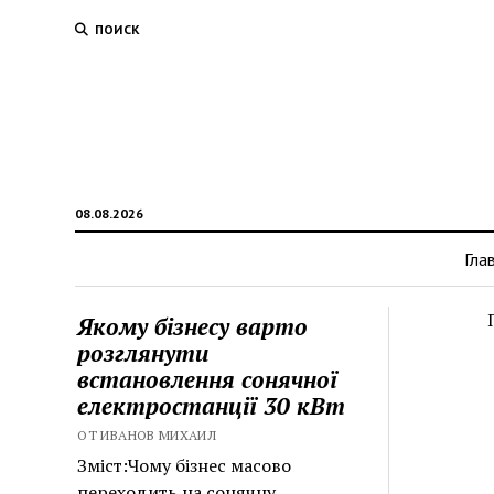
ПОИСК
08.08.2026
Гла
Якому бізнесу варто
розглянути
встановлення сонячної
електростанції 30 кВт
ОТ ИВАНОВ МИХАИЛ
Зміст:Чому бізнес масово
переходить на сонячну