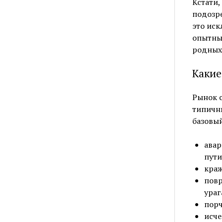
Кстати,
подозре
это ис
опытные
родных
Какие
Рынок с
типичны
базовый
авар
пути
краж
повр
ураг
порч
исче