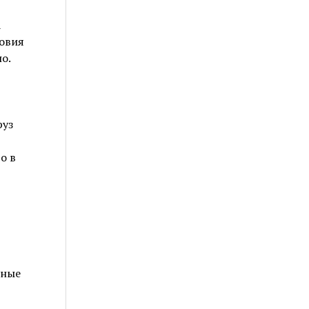
а
ловия
о.
руз
о в
тные