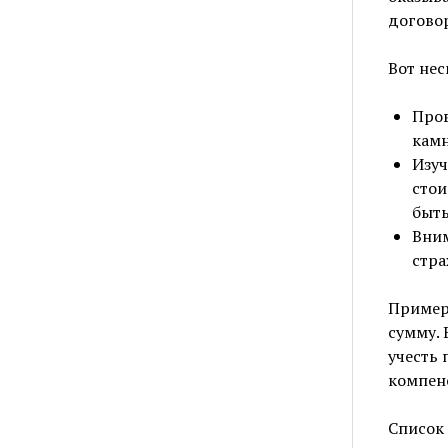
договор
Вот нес
Пров
камн
Изуч
стои
быть
Вним
стра
Пример 
сумму. 
учесть 
компенс
Список 