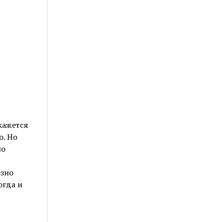
кажется
о. Но
но
ёзно
огда и