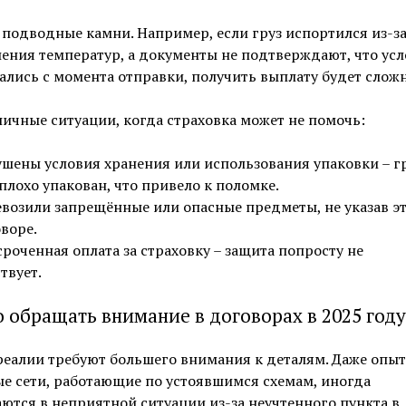
 подводные камни. Например, если груз испортился из-з
ния температур, а документы не подтверждают, что ус
лись с момента отправки, получить выплату будет сложн
ичные ситуации, когда страховка может не помочь:
шены условия хранения или использования упаковки – г
плохо упакован, что привело к поломке.
возили запрещённые или опасные предметы, не указав эт
воре.
роченная оплата за страховку – защита попросту не
твует.
о обращать внимание в договорах в 2025 году
реалии требуют большего внимания к деталям. Даже опы
е сети, работающие по устоявшимся схемам, иногда
ются в неприятной ситуации из-за неучтенного пункта в