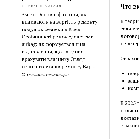
Что в
ОТ ИВАНОВ МИХАИЛ
Зміст: Основні фактори, які
В теори
впливають на вартість ремонту
если гр
подушок безпеки в Києві
договор
Особливості ремонту системи
перече
airbag: як формується ціна
відновлення, що важливо
Страхо
врахувати власнику Огляд
основних етапів ремонту Вар...
покр
Оставить комментарий
защи
комп
В 2025
полисы,
доставк
стыков