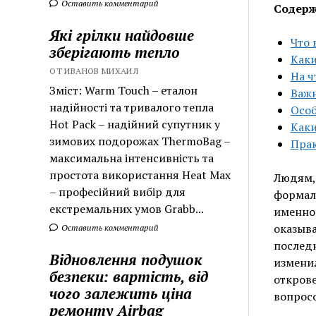
Оставить комментарий
Содерж
Які грілки найдовше
Что 
зберігають тепло
Каки
ОТ ИВАНОВ МИХАИЛ
На ч
Зміст: Warm Touch – еталон
Важн
надійності та тривалого тепла
Особ
Hot Pack – надійний супутник у
Каки
зимових подорожах ThermoBag –
Прак
максимальна інтенсивність та
простота використання Heat Max
Людям, 
– професійний вибір для
формаль
екстремальних умов Grabb...
именно 
оказыва
Оставить комментарий
последн
Відновлення подушок
изменил
безпеки: вартість, від
открове
чого залежить ціна
вопросо
ремонту Airbag