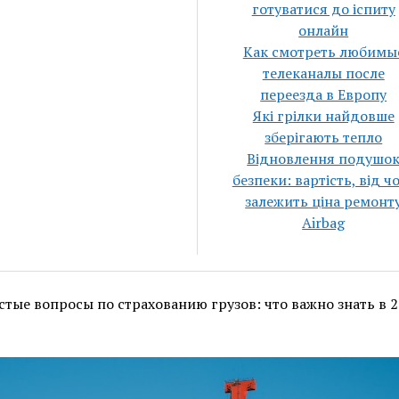
готуватися до іспиту
онлайн
Как смотреть любимы
телеканалы после
переезда в Европу
Які грілки найдовше
зберігають тепло
Відновлення подушо
безпеки: вартість, від ч
залежить ціна ремонт
Airbag
стые вопросы по страхованию грузов: что важно знать в 