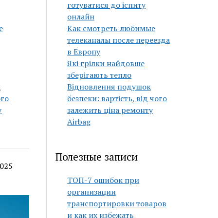
готуватися до іспиту
онлайн
е
Как смотреть любимые
телеканалы после переезда
в Европу
Які грілки найдовше
зберігають тепло
к
Відновлення подушок
ого
безпеки: вартість, від чого
у
залежить ціна ремонту
Airbag
Полезные записи
2025
ТОП-7 ошибок при
организации
транспортировки товаров
и как их избежать