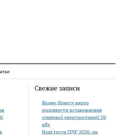
атьи
Свежие записи
Якому бізнесу варто
ня
розглянути встановлення
ії
сонячної електростанції 30
кВт
к
Нові тести ПДР 2026: як