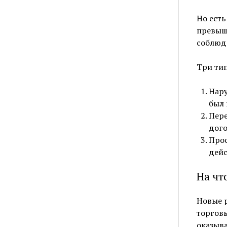
Но есть
превыше
соблюда
Три тип
Нару
был 
Пере
дого
Прос
дейс
На чт
Новые 
торговы
оказыва