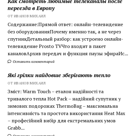
Как смотреть любимые телеканалы после
переезда в Европу
ОТ ИВАНОВ МИХАИЛ
Содержание:Прямой ответ: онлайн-телевидение
без оборудованияПочему именно так, а не через
спутникДетальный разбор: как устроено онлайн-
телевидение Prosto TVЧто входит в пакет
каналовАрхив передач и функция паузы эфираИс...
Оставить комментарий
Які грілки найдовше зберігають тепло
ОТ ИВАНОВ МИХАИЛ
Зміст: Warm Touch – еталон надійності та
тривалого тепла Hot Pack – надійний супутник у
зимових подорожах ThermoBag – максимальна
інтенсивність та простота використання Heat Max
– професійний вибір для екстремальних умов
Grabb...
Оставить комментарий