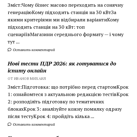
Зміст:Чому бізнес масово переходить на сонячну
генераціюКому підходить станція на 30 кВтЗа
якими критеріями ми відбирали варіантиКому
підходить станція на 30 кВт: топ
сценаріївМагазини середнього формату — і чому
тут ...
Оставить комментарий
Нові тести ПДР 2026: як готуватися до
іспиту онлайн
ОТ ИВАНОВ МИХАИЛ
Зміст:Підготовка: що потрібно перед стартомКрок
1: ознайомтеся з актуальною редакцією тестівКрок
2: розподіліть підготовку по тематичних
блокахКрок 3: аналізуйте кожну помилку одразу
після тестуКрок 4: пройдіть кілька ...
Оставить комментарий